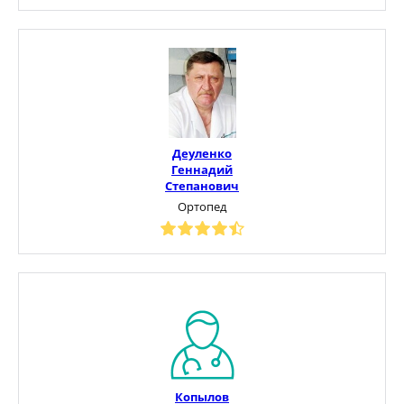
Деуленко
Геннадий
Степанович
Ортопед
Копылов