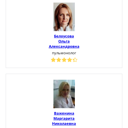
Белоусова
Ольга
Александровна
пульмонолог
Важенина
Маргарита
Николаевна