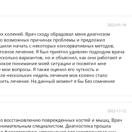
2023-01-16
ых коленей. Врач сходу обрадовал меня диагнозом
л о возможных причинах проблемы и предложил
ешили начать с некоторых консервативных методов,
тозное лечение. Я был приятно удивлен подходом врача
сколько вариантов, но и объяснил, как они работают и
убокое понимание моей ситуации и посвятил мне
 мои вопросы. Я также оценил его чуткость и
ле нескольких недель лечения мое колено стало
жить лечение. На данный момент я бы без сомнения
2022-11-12
по восстановлению поврежденных костей и мышц. Врач
внимательным специалистом. Диагностика прошла
ало физиотерапию, упражнения для укрепления мышц,