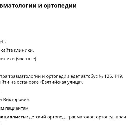
вматологии и ортопедии
54г.
 сайте клиники.
иники (частные).
ра травматологии и ортопедии едет автобус № 126, 119,
Выйти на остановке «Балтийская улица».
.
н Викторович.
м пациентам.
пециалисты:
детский ортопед, травматолог, ортопед, врач
.