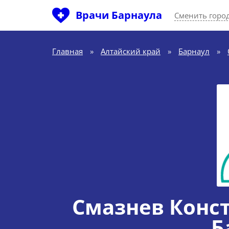
Врачи Барнаула
Сменить горо
Главная
»
Алтайский край
»
Барнаул
»
Смазнев Конс
Б