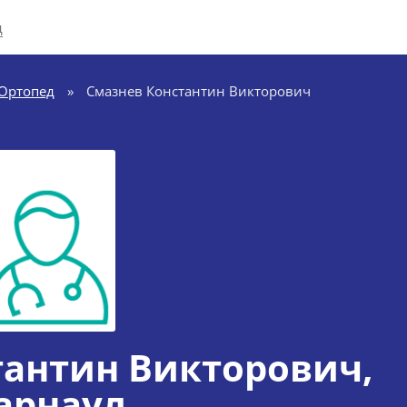
д
Ортопед
»
Смазнев Константин Викторович
тантин Викторович
,
арнаул