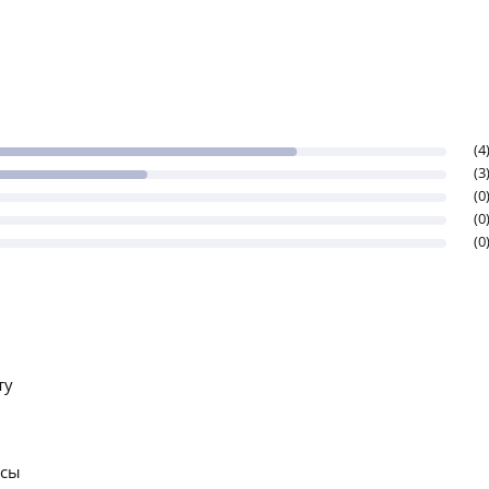
(4
(3
(0
(0
(0
ту
осы