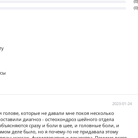
(0
(0
ту
осы
2023-01-24
и голове, которые не давали мне покоя несколько
поставили диагноз - остеохондроз шейного отдела
бъясняются сразу и боли в шее, и головные боли, и
амом деле было, но я почему-то не придавала этому
врач: массаж, физиотерапия и лекарства. Помимо всего