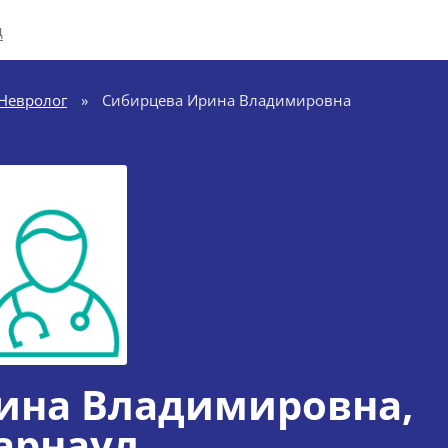
д
Невролог
»
Сибирцева Ирина Владимировна
ина Владимировна
,
арнаул