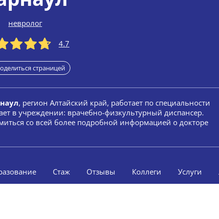
невролог
4.7
оделиться страницей
рнаул
, регион Алтайский край, работает по специальности
ает в учреждении: врачебно-физкультурный диспансер.
омиться со всей более подробной информацией о докторе
разование
Стаж
Отзывы
Коллеги
Услуги