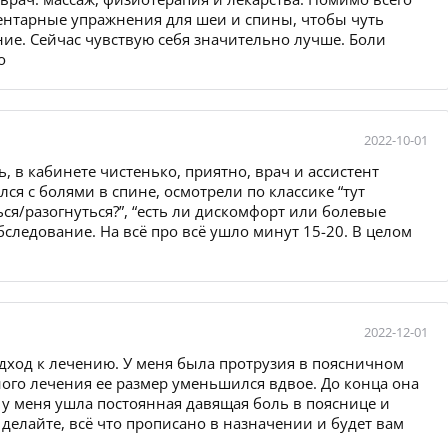
ементарные упражнения для шеи и спины, чтобы чуть
ие. Сейчас чувствую себя значительно лучше. Боли
о
2022-10-01
 в кабинете чистенько, приятно, врач и ассистент
я с болями в спине, осмотрели по классике “тут
ься/разогнуться?”, “есть ли дискомфорт или болевые
ледование. На всё про всё ушло минут 15-20. В целом
2022-12-01
дход к лечению. У меня была протрузия в поясничном
ого лечения ее размер уменьшился вдвое. До конца она
у у меня ушла постоянная давящая боль в пояснице и
делайте, всё что прописано в назначении и будет вам