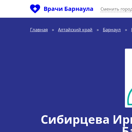
Врачи Барнаула
Сменить горо
Главная
»
Алтайский край
»
Барнаул
»
Сибирцева Ир
Б