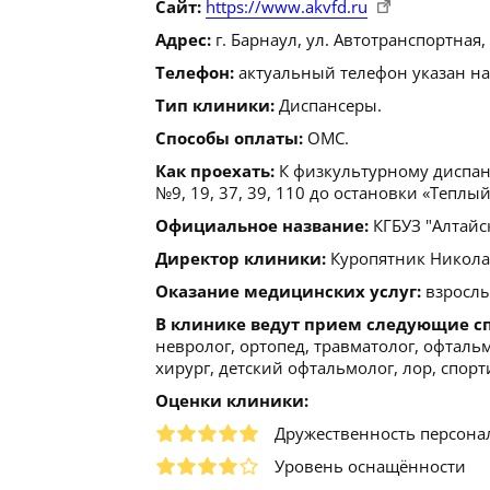
Сайт:
https://www.akvfd.ru
Адрес:
г. Барнаул, ул. Автотранспортная, д
Телефон:
актуальный телефон указан на
Тип клиники:
Диспансеры.
Способы оплаты:
ОМС.
Как проехать:
К физкультурному диспан
№9, 19, 37, 39, 110 до остановки «Теплы
Официальное название:
КГБУЗ "Алтайс
Директор клиники:
Куропятник Николай 
Оказание медицинских услуг:
взрослы
В клинике ведут прием следующие с
невролог, ортопед, травматолог, офталь
хирург, детский офтальмолог, лор, спор
Оценки клиники:
Дружественность персона
Уровень оснащённости