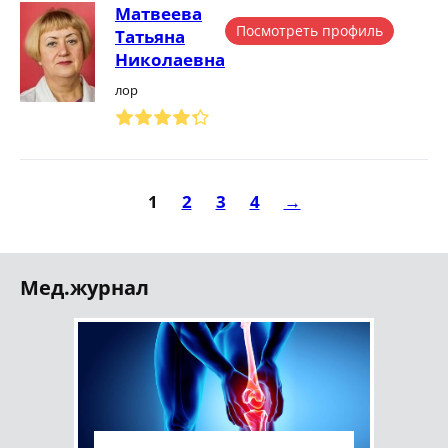
Матвеева
Посмотреть профиль
Татьяна
Николаевна
лор
1
2
3
4
→
Мед.журнал