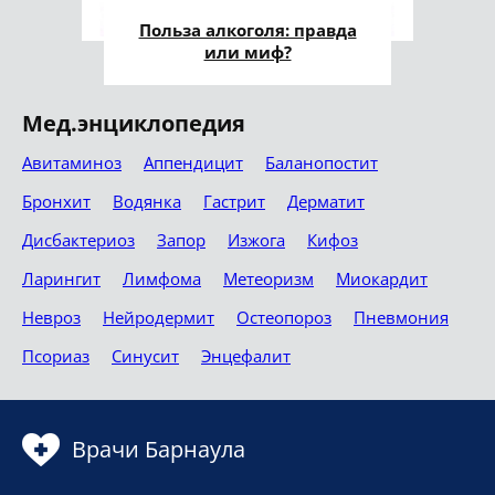
Польза алкоголя: правда
или миф?
Мед.энциклопедия
Авитаминоз
Аппендицит
Баланопостит
Бронхит
Водянка
Гастрит
Дерматит
Дисбактериоз
Запор
Изжога
Кифоз
Ларингит
Лимфома
Метеоризм
Миокардит
Невроз
Нейродермит
Остеопороз
Пневмония
Псориаз
Синусит
Энцефалит
Врачи Барнаула