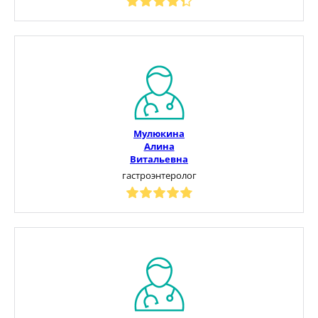
Мулюкина
Алина
Витальевна
гастроэнтеролог