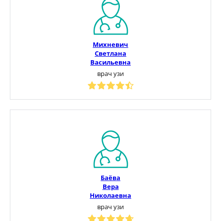
Михневич
Светлана
Васильевна
врач узи
Баёва
Вера
Николаевна
врач узи