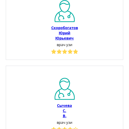
Скоробогатов
Юрий
Юрьевич
врач узи
Сычева
С.
В.
врач узи