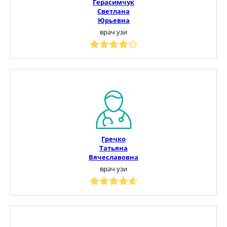
Герасимчук
Светлана
Юрьевна
врач узи
Гречко
Татьяна
Вячеславовна
врач узи