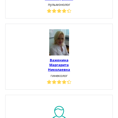
пульмонолог
Важенина
Маргарита
Николаевна
гинеколог