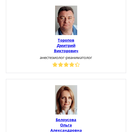
Торопов
Дмитрий
Викторович
анестезиолог-реаниматолог
Белоусова
Ольга
Александровна