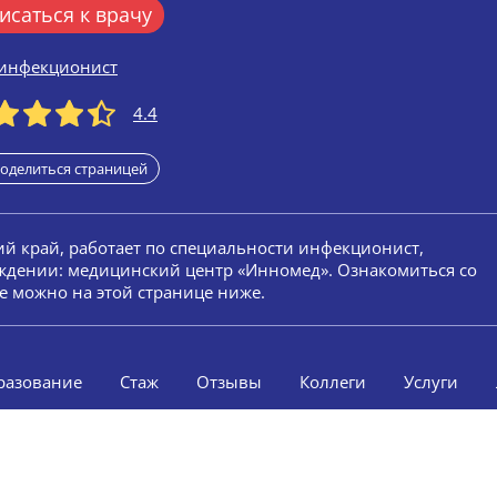
исаться к врачу
инфекционист
4.4
оделиться страницей
кий край, работает по специальности инфекционист,
еждении: медицинский центр «Инномед». Ознакомиться со
е можно на этой странице ниже.
разование
Стаж
Отзывы
Коллеги
Услуги