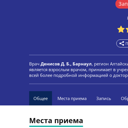
Зап
П
Врач
Денисов Д. Б., Барнаул
, регион Алтайс
является взрослым врачом, принимает в учр
всей более подробной информацией о доктор
Общее
Места приема
Запись
Об
Места приема