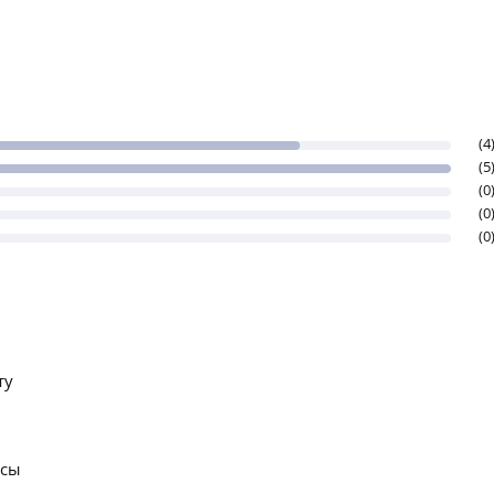
(4
(5
(0
(0
(0
ту
осы