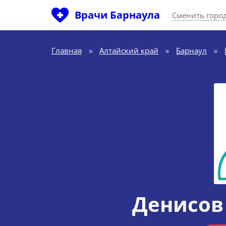
Врачи Барнаула
Сменить горо
Главная
»
Алтайский край
»
Барнаул
»
Денисов 