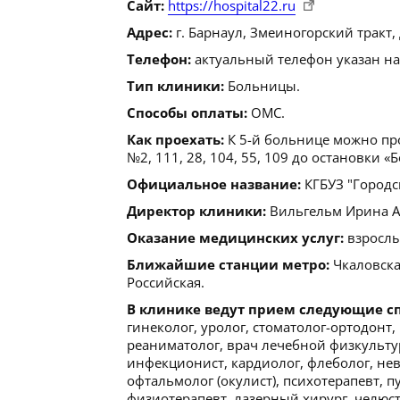
Сайт:
https://hospital22.ru
Адрес:
г. Барнаул, Змеиногорский тракт, 
Телефон:
актуальный телефон указан на
Тип клиники:
Больницы.
Способы оплаты:
ОМС.
Как проехать:
К 5-й больнице можно пр
№2, 111, 28, 104, 55, 109 до остановки «
Официальное название:
КГБУЗ "Городс
Директор клиники:
Вильгельм Ирина Але
Оказание медицинских услуг:
взрослы
Ближайшие станции метро:
Чкаловская
Российская.
В клинике ведут прием следующие с
гинеколог, уролог, стоматолог-ортодонт,
реаниматолог, врач лечебной физкультуры
инфекционист, кардиолог, флеболог, не
офтальмолог (окулист), психотерапевт, п
физиотерапевт, лазерный хирург, челюст