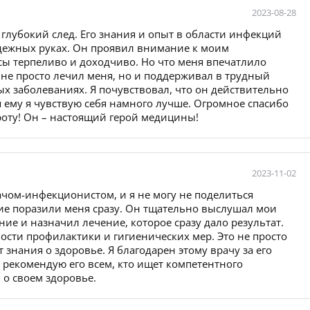
2023-08-28
глубокий след. Его знания и опыт в области инфекций
адежных руках. Он проявил внимание к моим
сы терпеливо и доходчиво. Но что меня впечатлило
Он не просто лечил меня, но и поддерживал в трудный
х заболеваниях. Я почувствовал, что он действительно
я ему я чувствую себя намного лучше. Огромное спасибо
роту! Он – настоящий герой медицины!
2023-11-02
ачом-инфекционистом, и я не могу не поделиться
ие поразили меня сразу. Он тщательно выслушал мои
ие и назначил лечение, которое сразу дало результат.
ности профилактики и гигиенических мер. Это не просто
 знания о здоровье. Я благодарен этому врачу за его
я рекомендую его всем, кто ищет компетентного
 о своем здоровье.