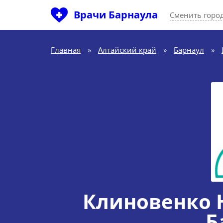
Врачи Барнаула
Сменить горо
Главная
»
Алтайский край
»
Барнаул
»
Клиновенко 
Б