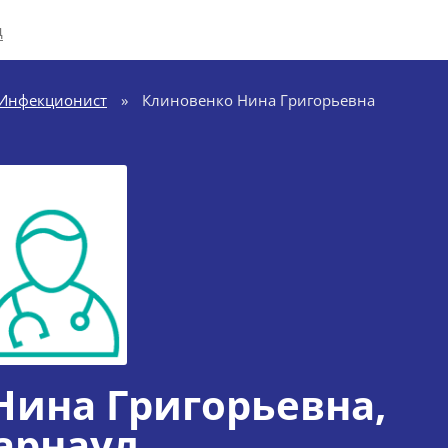
д
Инфекционист
»
Клиновенко Нина Григорьевна
Нина Григорьевна
,
арнаул