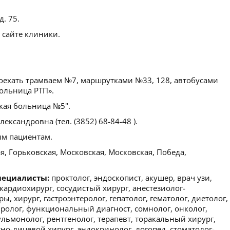
д. 75.
 сайте клиники.
оехать трамваем №7, маршрутками №33, 128, автобусами
Больница РТП».
кая больница №5".
ксандровна (тел. (3852) 68-84-48 ).
м пациентам.
, Горьковская, Московская, Московская, Победа,
пециалисты:
проктолог, эндоскопист, акушер, врач узи,
 кардиохирург, сосудистый хирург, анестезиолог-
, хирург, гастроэнтеролог, гепатолог, гематолог, диетолог,
вролог, функциональный диагност, сомнолог, онколог,
ульмонолог, рентгенолог, терапевт, торакальный хирург,
но-лицевой хирург, эндокринолог, логопед, стоматолог-