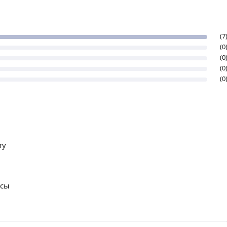
(7
(0
(0
(0
(0
ту
осы