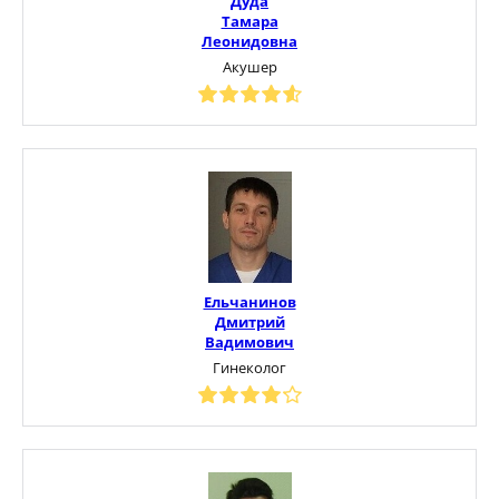
Дуда
Тамара
Леонидовна
Акушер
Ельчанинов
Дмитрий
Вадимович
Гинеколог