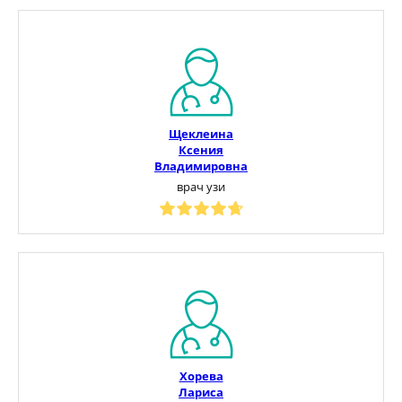
Щеклеина
Ксения
Владимировна
врач узи
Хорева
Лариса