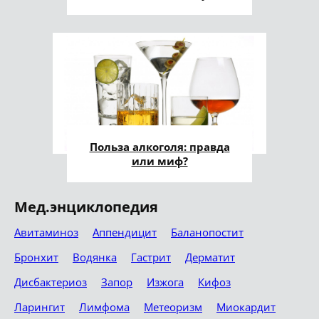
Польза алкоголя: правда
или миф?
Мед.энциклопедия
Авитаминоз
Аппендицит
Баланопостит
Бронхит
Водянка
Гастрит
Дерматит
Дисбактериоз
Запор
Изжога
Кифоз
Ларингит
Лимфома
Метеоризм
Миокардит