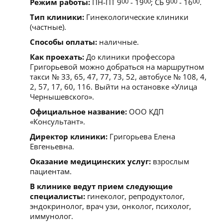
Режим работы:
ПН-ПТ 9
00
- 19
00
; СБ 9
00
- 16
00
.
Тип клиники:
Гинекологические клиники
(частные).
Способы оплаты:
наличные.
Как проехать:
До клиники профессора
Григорьевой можно добраться на маршрутном
такси № 33, 65, 47, 77, 73, 52, автобусе № 108, 4,
2, 57, 17, 60, 116. Выйти на остановке «Улица
Чернышевского».
Официальное название:
ООО КДП
«Консультант».
Директор клиники:
Григорьева Елена
Евгеньевна.
Оказание медицинских услуг:
взрослым
пациентам.
В клинике ведут прием следующие
специалисты:
гинеколог, репродуктолог,
эндокринолог, врач узи, онколог, психолог,
иммунолог.