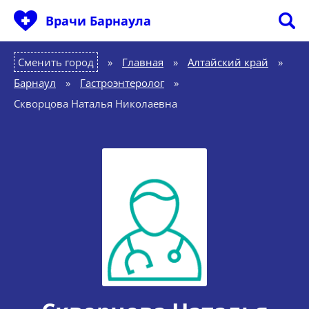
Врачи Барнаула
Сменить город
Главная
»
Алтайский край
»
Барнаул
»
Гастроэнтеролог
»
Скворцова Наталья Николаевна