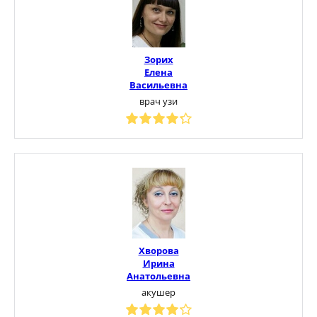
Зорих
Елена
Васильевна
врач узи
Хворова
Ирина
Анатольевна
акушер