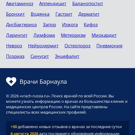
Авитаминоз
Аппендицит
Баланопостит
Бронхит
Водянка
Гастрит
Дерматит
Дисбактериоз
Запор
Изжога
Кифоз
Ларингит
Лимфома
Метеоризм
Миокардит
Невроз
Нейродермит
Остеопороз
Пневмония
Псориаз
Синусит
Энцефалит
Врачи Барнаула
© 2026 «vrach-russia.ru». Поиск врачей по всей России. Вы
можете узнать информацию о врачах из большинства клиник и
медицинских центров России. На сайте представлены
специалисты всех медицинских профилей.
+30
добавлено новых отзывов о врачах за последние сутки
6 августа 2026
дата последнего обновления информации