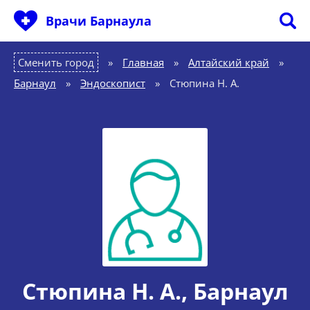
Врачи Барнаула
Сменить город
Главная
»
Алтайский край
»
Барнаул
»
Эндоскопист
»
Стюпина Н. А.
Стюпина Н. А.
, Барнаул