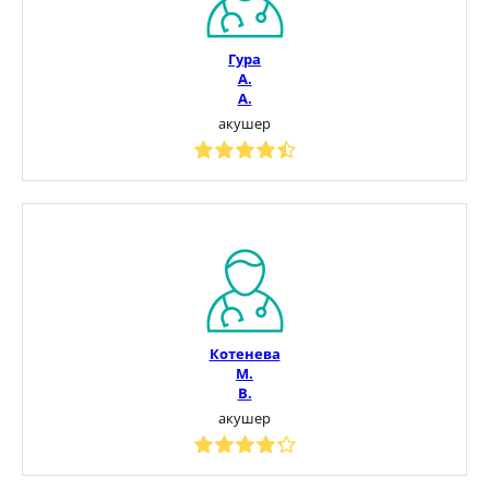
Гура
А.
А.
акушер
Котенева
М.
В.
акушер