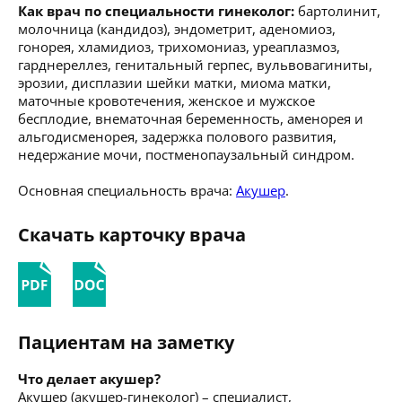
Как врач по специальности гинеколог:
бартолинит,
молочница (кандидоз), эндометрит, аденомиоз,
гонорея, хламидиоз, трихомониаз, уреаплазмоз,
гарднереллез, генитальный герпес, вульвовагиниты,
эрозии, дисплазии шейки матки, миома матки,
маточные кровотечения, женское и мужское
бесплодие, внематочная беременность, аменорея и
альгодисменорея, задержка полового развития,
недержание мочи, постменопаузальный синдром.
Основная специальность врача:
Акушер
.
Скачать карточку врача
Пациентам на заметку
Что делает акушер?
Акушер (акушер-гинеколог) – специалист,