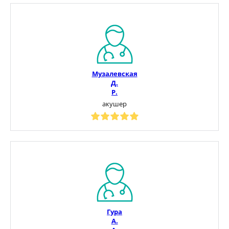
Музалевская
Д.
Р.
акушер
Гура
А.