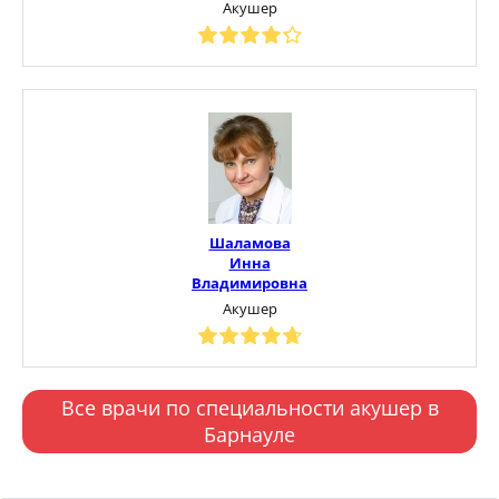
Акушер
Шаламова
Инна
Владимировна
Акушер
Все врачи по специальности акушер в
Барнауле