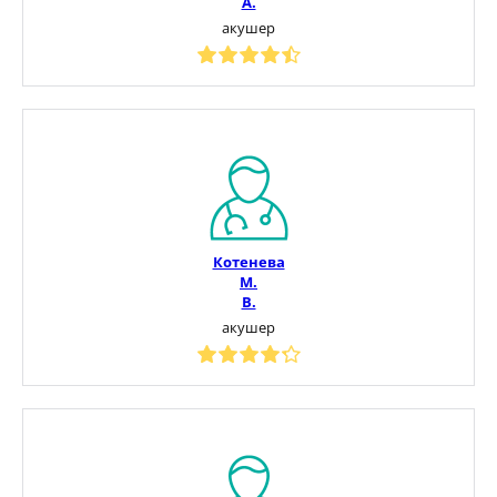
А.
акушер
Котенева
М.
В.
акушер