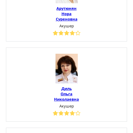
Арутюнян
Нора
Суреновна
Акушер
Диль
Ольга
Николаевна
Акушер