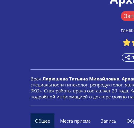
Зап
гинек
П
Врач
Ларюшева Татьяна Михайловна, Арха
специальности гинеколог, репродуктолог, яв
ЭКО». Стаж работы врача составляет 23 года. 
подробной информацией о докторе можно на 
Общее
Места приема
Запись
Об