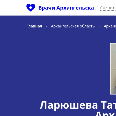
Врачи Архангельска
Сменить
Главная
»
Архангельская область
»
Архан
Ларюшева Та
Арх