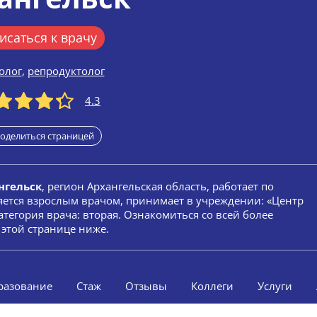
исаться к врачу
олог
,
репродуктолог
4.3
оделиться страницей
нгельск
, регион Архангельская область, работает по
ляется взрослым врачом, принимает в учреждении: «Центр
Категория врача: вторая. Ознакомиться со всей более
этой странице ниже.
разование
Стаж
Отзывы
Коллеги
Услуги