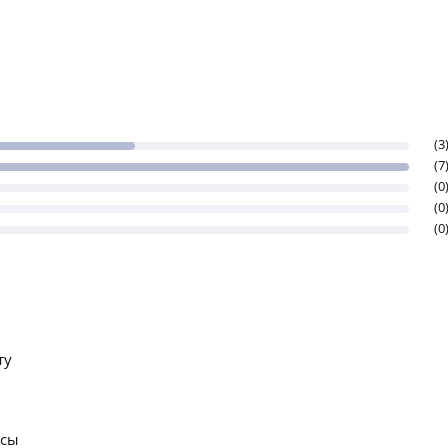
(3
(7
(0
(0
(0
ту
осы