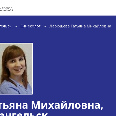
 город
гельск
»
Гинеколог
»
Ларюшева Татьяна Михайловна
тьяна Михайловна
,
ангельск