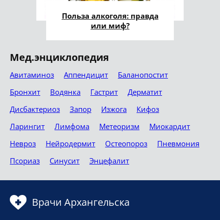
Польза алкоголя: правда
или миф?
Мед.энциклопедия
Авитаминоз
Аппендицит
Баланопостит
Бронхит
Водянка
Гастрит
Дерматит
Дисбактериоз
Запор
Изжога
Кифоз
Ларингит
Лимфома
Метеоризм
Миокардит
Невроз
Нейродермит
Остеопороз
Пневмония
Псориаз
Синусит
Энцефалит
Врачи Архангельска