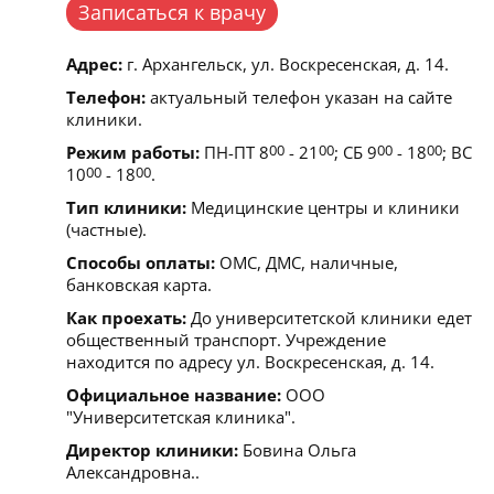
Записаться к врачу
Адрес:
г. Архангельск, ул. Воскресенская, д. 14.
Телефон:
актуальный телефон указан на сайте
клиники.
Режим работы:
ПН-ПТ 8
00
- 21
00
; СБ 9
00
- 18
00
; ВС
10
00
- 18
00
.
Тип клиники:
Медицинские центры и клиники
(частные).
Способы оплаты:
ОМС, ДМС, наличные,
банковская карта.
Как проехать:
До университетской клиники едет
общественный транспорт. Учреждение
находится по адресу ул. Воскресенская, д. 14.
Официальное название:
ООО
"Университетская клиника".
Директор клиники:
Бовина Ольга
Александровна..