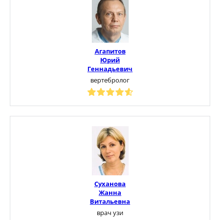
Агапитов
Юрий
Геннадьевич
вертебролог
Суханова
Жанна
Витальевна
врач узи