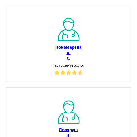
Понамарева
А.
С.
Гастроэнтеролог
Поляруш
Н.