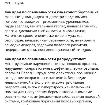
менопауза.
Как врач по специальности гинеколог:
бартолинит,
молочница (кандидоз), эндометрит, аденомиоз,
гонорея, хламидиоз, трихомониаз, уреаплазмоз,
гарднереллез, генитальный герпес, вульвовагиниты,
эрозии, дисплазии шейки матки, миома матки,
маточные кровотечения, женское и мужское
бесплодие, внематочная беременность, аменорея и
альгодисменорея, задержка полового развития,
недержание мочи, постменопаузальный синдром.
Как врач по специальности репродуктолог:
менструальные нарушения, кисты половых органов,
нарушения сперматогенеза, дефекты сперматозоидов,
спаечная болезнь, трудности с зачатием, возникшие
вследствие возрастных изменений, бесплодие
невыясненной этиологии, эндометриоидные
разрастания, гипо- и гипертиреоз, как возможная
помеха для наступления беременности, аномалии
развития матки, инфекционные заболевания половой
системы, грибковые поражения половых органов,