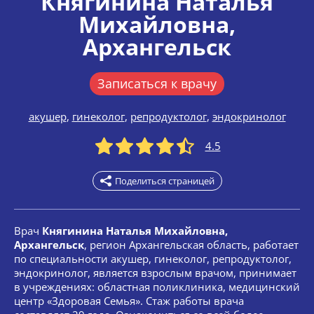
Княгинина Наталья
Михайловна
,
Архангельск
Записаться к врачу
акушер
,
гинеколог
,
репродуктолог
,
эндокринолог
4.5
Поделиться страницей
Врач
Княгинина Наталья Михайловна,
Архангельск
, регион Архангельская область, работает
по специальности акушер, гинеколог, репродуктолог,
эндокринолог, является взрослым врачом, принимает
в учреждениях: областная поликлиника, медицинский
центр «Здоровая Семья». Стаж работы врача