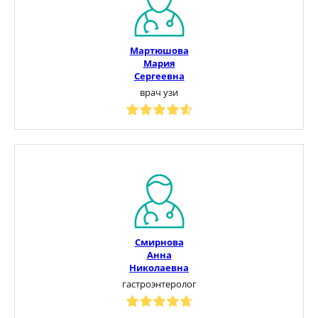
Мартюшова
Мария
Сергеевна
врач узи
Смирнова
Анна
Николаевна
гастроэнтеролог