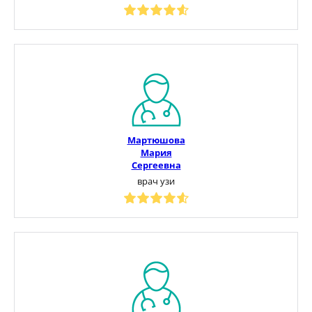
Мартюшова
Мария
Сергеевна
врач узи