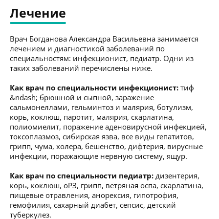
Лечение
Врач Богданова Александра Васильевна занимается
лечением и диагностикой заболеваний по
специальностям: инфекционист, педиатр. Одни из
таких заболеваний перечислены ниже.
Как врач по специальности инфекционист:
тиф
&ndash; брюшной и сыпной, заражение
сальмонеллами, гельминтоз и малярия, ботулизм,
корь, коклюш, паротит, малярия, скарлатина,
полиомиелит, поражение аденовирусной инфекцией,
токсоплазмоз, сибирская язва, все виды гепатитов,
грипп, чума, холера, бешенство, дифтерия, вирусные
инфекции, поражающие нервную систему, ящур.
Как врач по специальности педиатр:
дизентерия,
корь, коклюш, оРЗ, грипп, ветряная оспа, скарлатина,
пищевые отравления, анорексия, гипотрофия,
гемофилия, сахарный диабет, сепсис, детский
туберкулез.