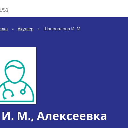
ород
евка
»
Акушер
»
Шаповалова И. М.
И. М.
, Алексеевка