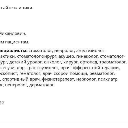
 сайте клиники.
Михайлович.
м пациентам.
пециалисты:
стоматолог, невролог, анестезиолог-
ктики, стоматолог-хирург, акушер, гинеколог, стоматолог-
ург, детский уролог, онколог, хирург, ортопед, травматолог,
рач узи, лор, трансфузиолог, врач эфферентной терапии,
оскопист, гематолог, врач скорой помощи, ревматолог,
 спортивный врач, физиотерапевт, нарколог, психиатр,
, венеролог, дерматолог.
ла