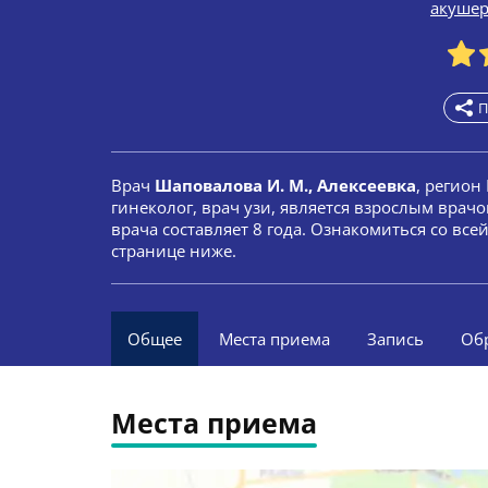
акуше
П
Врач
Шаповалова И. М., Алексеевка
, регион
гинеколог, врач узи, является взрослым врач
врача составляет 8 года. Ознакомиться со вс
странице ниже.
Общее
Места приема
Запись
Об
Места приема