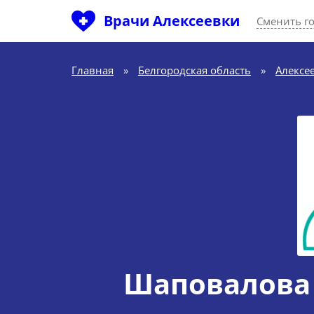
Врачи Алексеевки
Сменить г
Главная
»
Белгородская область
»
Алексе
Шаповалова 