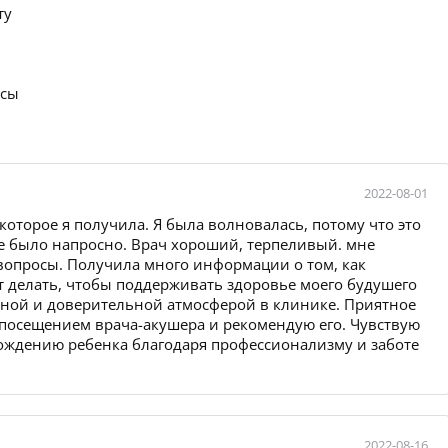
ту
осы
2022-08-01
оторое я получила. Я была волновалась, потому что это
е было напросно. Врач хороший, терпеливый. мне
 вопросы. Получила много информации о том, как
ет делать, чтобы поддерживать здоровье моего будушего
бной и доверительной атмосферой в клинике. Приятное
 посещением врача-акушера и рекомендую его. Чувствую
рождению ребенка благодаря профессионализму и заботе
2022-08-16