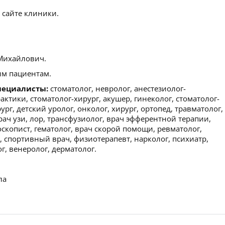
 сайте клиники.
Михайлович.
м пациентам.
пециалисты:
стоматолог, невролог, анестезиолог-
ктики, стоматолог-хирург, акушер, гинеколог, стоматолог-
ург, детский уролог, онколог, хирург, ортопед, травматолог,
рач узи, лор, трансфузиолог, врач эфферентной терапии,
оскопист, гематолог, врач скорой помощи, ревматолог,
 спортивный врач, физиотерапевт, нарколог, психиатр,
, венеролог, дерматолог.
ла