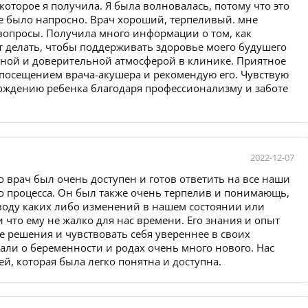
оторое я получила. Я была волновалась, потому что это
е было напросно. Врач хороший, терпеливый. мне
 вопросы. Получила много информации о том, как
ет делать, чтобы поддерживать здоровье моего будушего
бной и доверительной атмосферой в клинике. Приятное
 посещением врача-акушера и рекомендую его. Чувствую
рождению ребенка благодаря профессионализму и заботе
2022-12-07
о врач был очень доступен и готов ответить на все наши
о процесса. Он был также очень терпелив и понимающь,
оводу каких либо изменений в нашем состоянии или
 что ему не жалко для нас времени. Его знания и опыт
решения и чувствовать себя увереннее в своих
нали о беременности и родах очень много нового. Нас
, которая была легко понятна и доступна.