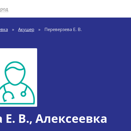
ород
евка
»
Акушер
»
Переверзева Е. В.
Е. В.
, Алексеевка