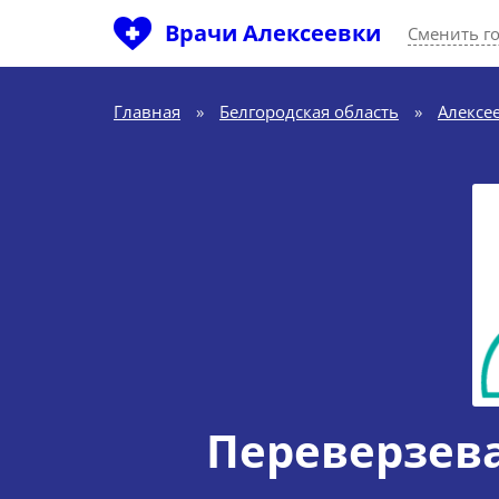
Врачи Алексеевки
Сменить г
Главная
»
Белгородская область
»
Алексе
Переверзева 