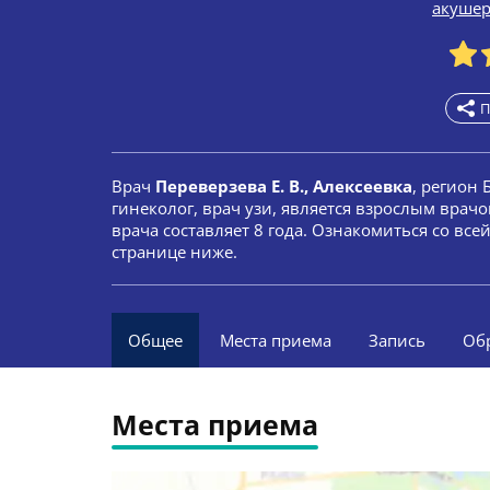
акуше
П
Врач
Переверзева Е. В., Алексеевка
, регион 
гинеколог, врач узи, является взрослым врач
врача составляет 8 года. Ознакомиться со вс
странице ниже.
Общее
Места приема
Запись
Об
Места приема