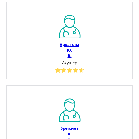
Аркатова
Ю.
В.
Акушер
Брежнев
А.