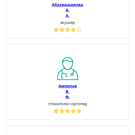
Абдурашидова
А.
А.
акушер
Ампилов
В.
Ф.
стоматолог-ортопед