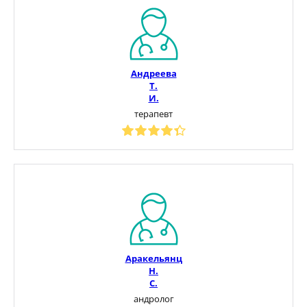
Андреева
Т.
И.
терапевт
Аракельянц
Н.
С.
андролог