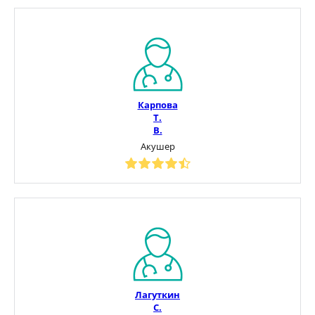
Карпова
Т.
В.
Акушер
Лагуткин
С.