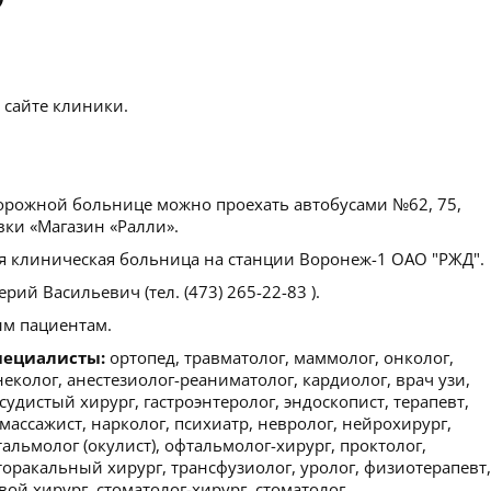
 сайте клиники.
рожной больнице можно проехать автобусами №62, 75,
вки «Магазин «Ралли».
 клиническая больница на станции Воронеж-1 ОАО "РЖД".
й Васильевич (тел. (473) 265-22-83 ).
м пациентам.
пециалисты:
ортопед, травматолог, маммолог, онколог,
неколог, анестезиолог-реаниматолог, кардиолог, врач узи,
удистый хирург, гастроэнтеролог, эндоскопист, терапевт,
ассажист, нарколог, психиатр, невролог, нейрохирург,
альмолог (окулист), офтальмолог-хирург, проктолог,
 торакальный хирург, трансфузиолог, уролог, физиотерапевт,
ой хирург, стоматолог-хирург, стоматолог.