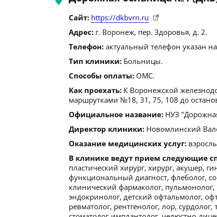
Сайт:
https://dkbvrn.ru
Адрес:
г. Воронеж, пер. Здоровья, д. 2.
Телефон:
актуальный телефон указан на
Тип клиники:
Больницы.
Способы оплаты:
ОМС.
Как проехать:
К Воронежской железнодо
маршрутками №18, 31, 75, 108 до остано
Официальное название:
НУЗ "Дорожная
Директор клиники:
Новомлинский Валери
Оказание медицинских услуг:
взрослы
В клинике ведут прием следующие с
пластический хирург, хирург, акушер, ги
функциональный диагност, флеболог, сос
клинический фармаколог, пульмонолог, м
эндокринолог, детский офтальмолог, офт
ревматолог, рентгенолог, лор, сурдолог,
стоматолог-имплантолог, челюстно-лицев