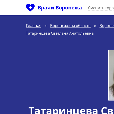
Врачи Воронежа
Сменить горо
Главная
»
Воронежская область
»
Вороне
Татаринцева Светлана Анатольевна
Татаринцева Св