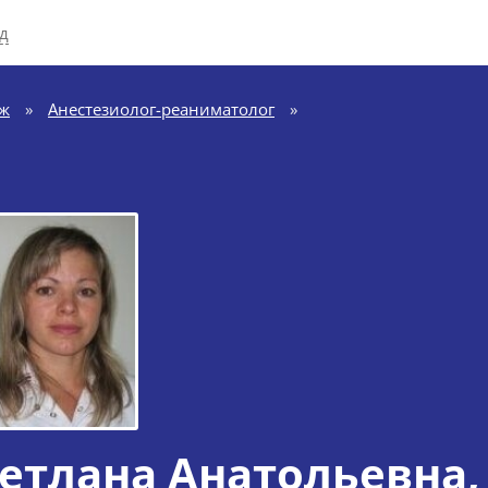
д
ж
»
Анестезиолог-реаниматолог
»
етлана Анатольевна
,