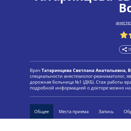
В
анесте
П
Врач
Татаринцева Светлана Анатольевна, 
специальности анестезиолог-реаниматолог, я
дорожная больница №1 (ДКБ). Стаж работы вра
подробной информацией о докторе можно на 
Общее
Места приема
Запись
Об