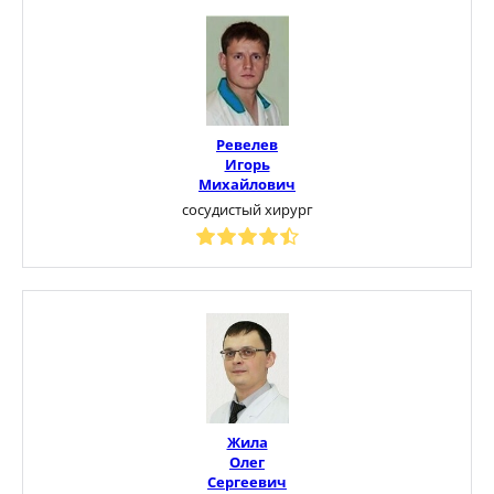
Ревелев
Игорь
Михайлович
сосудистый хирург
Жила
Олег
Сергеевич