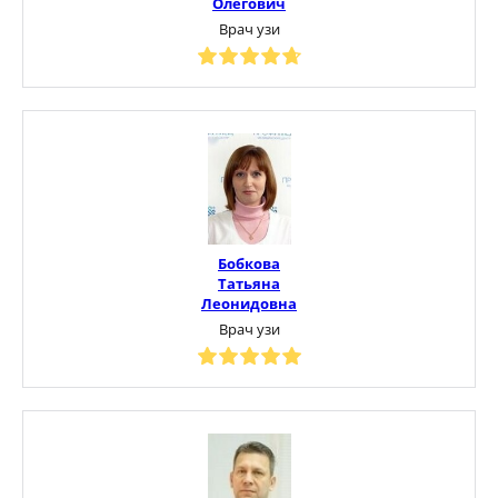
Олегович
Врач узи
Бобкова
Татьяна
Леонидовна
Врач узи