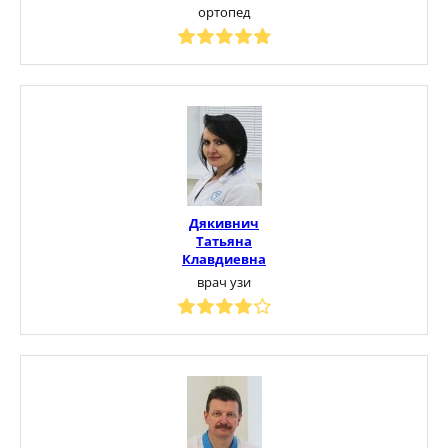
ортопед
Дякивнич
Татьяна
Клавдиевна
врач узи