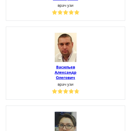
врач узи
Васильев
Александр
Олегович
врач узи