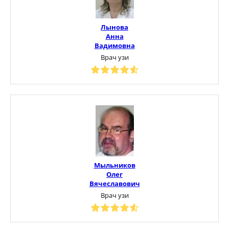
Лынова
Анна
Вадимовна
Врач узи
Мыльников
Олег
Вячеславович
Врач узи