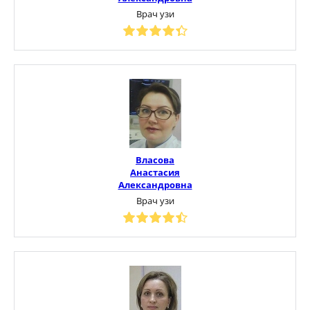
Врач узи
Власова
Анастасия
Александровна
Врач узи