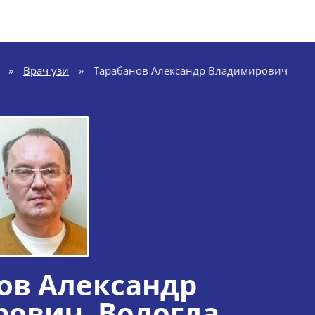
»
Врач узи
»
Тарабанов Александр Владимирович
ов Александр
рович
, Вологда