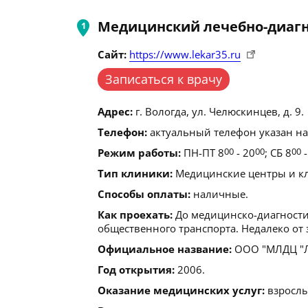
Медицинский лечебно-диагн
Сайт:
https://www.lekar35.ru
Записаться к врачу
Адрес:
г. Вологда, ул. Челюскинцев, д. 9.
Телефон:
актуальный телефон указан на
Режим работы:
ПН-ПТ 8
00
- 20
00
; СБ 8
00
-
Тип клиники:
Медицинские центры и кл
Способы оплаты:
наличные.
Как проехать:
До медицинско-диагности
общественного транспорта. Недалеко от 
Официальное название:
ООО "МЛДЦ "Л
Год открытия:
2006.
Оказание медицинских услуг:
взрослы