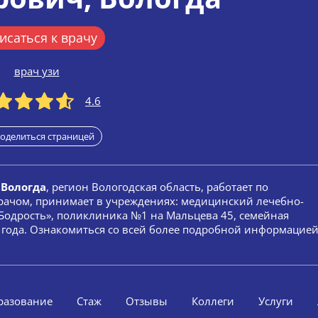
исаться к врачу
врач узи
4.6
оделиться страницей
 Вологда
, регион Вологодская область, работает по
врачом, принимает в учреждениях: медицинский лечебно-
«Бодрость», поликлиника №1 на Мальцева 45, семейная
1 года. Ознакомиться со всей более подробной информацие
разование
Стаж
Отзывы
Коллеги
Услуги