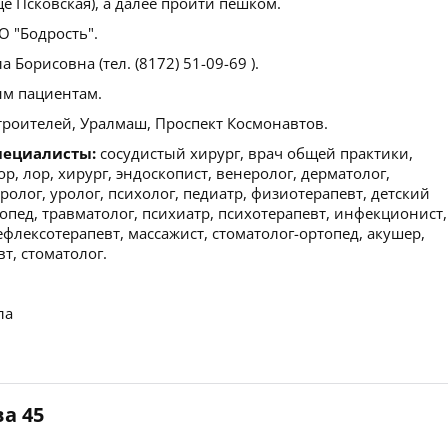
е Псковская), а далее пройти пешком.
 "Бодрость".
орисовна (тел. (8172) 51-09-69 ).
м пациентам.
оителей, Уралмаш, Проспект Космонавтов.
пециалисты:
сосудистый хирург, врач общей практики,
р, лор, хирург, эндоскопист, венеролог, дерматолог,
ролог, уролог, психолог, педиатр, физиотерапевт, детский
опед, травматолог, психиатр, психотерапевт, инфекционист,
ефлексотерапевт, массажист, стоматолог-ортопед, акушер,
т, стоматолог.
ла
а 45