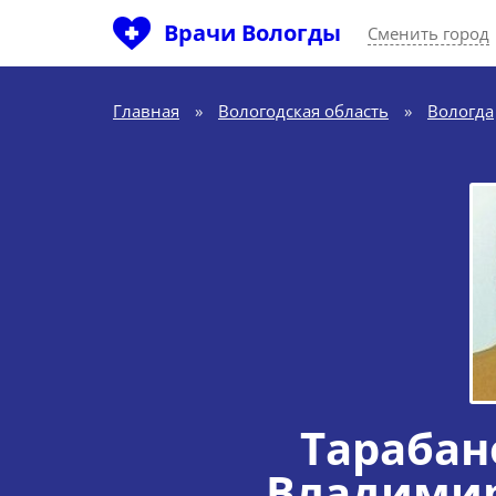
Врачи Вологды
Сменить город
Главная
»
Вологодская область
»
Вологда
Тарабан
Владими