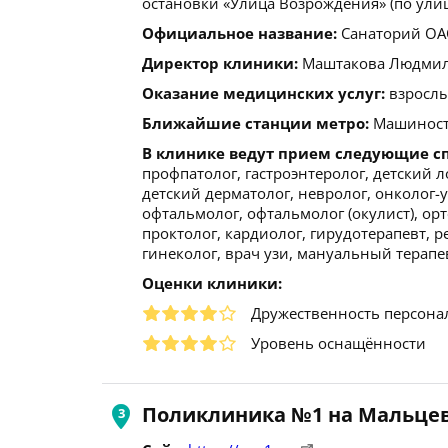
остановки «Улица Возрождения» (по улиц
Официальное название:
Санаторий ОАО
Директор клиники:
Маштакова Людмила Б
Оказание медицинских услуг:
взрослы
Ближайшие станции метро:
Машиностр
В клинике ведут прием следующие с
профпатолог, гастроэнтеролог, детский ло
детский дерматолог, невролог, онколог-у
офтальмолог, офтальмолог (окулист), орт
проктолог, кардиолог, гирудотерапевт, р
гинеколог, врач узи, мануальный терапев
Оценки клиники:
Дружественность персона
Уровень оснащённости
Поликлиника №1 на Мальцев