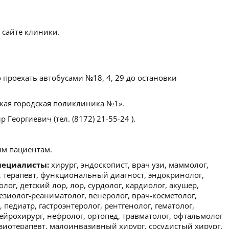
 сайте клиники.
проехать автобусами №18, 4, 29 до остановки
кая городская поликлиника №1».
Георгиевич (тел. (8172) 21-55-24 ).
м пациентам.
пециалисты:
хирург, эндоскопист, врач узи, маммолог,
, терапевт, функциональный диагност, эндокринолог,
лог, детский лор, лор, сурдолог, кардиолог, акушер,
тезиолог-реаниматолог, венеролог, врач-косметолог,
педиатр, гастроэнтеролог, рентгенолог, гематолог,
нейрохирург, нефролог, ортопед, травматолог, офтальмолог
изиотерапевт, малоинвазивный хирург, сосудистый хирург.