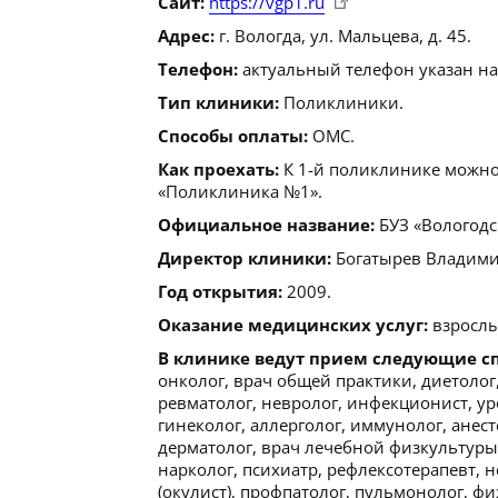
Сайт:
https://vgp1.ru
Адрес:
г. Вологда, ул. Мальцева, д. 45.
Телефон:
актуальный телефон указан на
Тип клиники:
Поликлиники.
Способы оплаты:
ОМС.
Как проехать:
К 1-й поликлинике можно 
«Поликлиника №1».
Официальное название:
БУЗ «Вологодс
Директор клиники:
Богатырев Владимир 
Год открытия:
2009.
Оказание медицинских услуг:
взрослы
В клинике ведут прием следующие с
онколог, врач общей практики, диетолог
ревматолог, невролог, инфекционист, уро
гинеколог, аллерголог, иммунолог, анес
дерматолог, врач лечебной физкультуры, 
нарколог, психиатр, рефлексотерапевт, 
(окулист), профпатолог, пульмонолог, ф