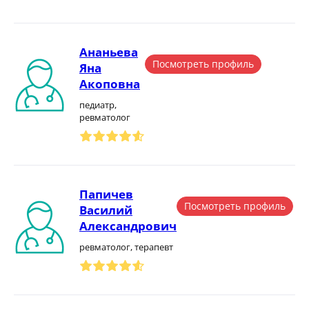
Ананьева
Посмотреть профиль
Яна
Акоповна
педиатр,
ревматолог
Папичев
Посмотреть профиль
Василий
Александрович
ревматолог, терапевт