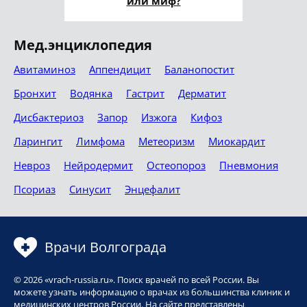
или миф?
Мед.энциклопедия
Авитаминоз
Аппендицит
Баланопостит
Бронхит
Водянка
Гастрит
Дерматит
Дисбактериоз
Запор
Изжога
Кифоз
Ларингит
Лимфома
Метеоризм
Миокардит
Невроз
Нейродермит
Остеопороз
Пневмония
Псориаз
Синусит
Энцефалит
Врачи Волгограда
© 2026 «vrach-russia.ru». Поиск врачей по всей России. Вы
можете узнать информацию о врачах из большинства клиник и
медицинских центров России. На сайте представлены