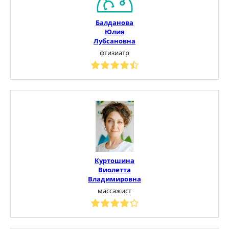
Балданова
Юлия
Лубсановна
фтизиатр
Куртошина
Виолетта
Владимировна
массажист