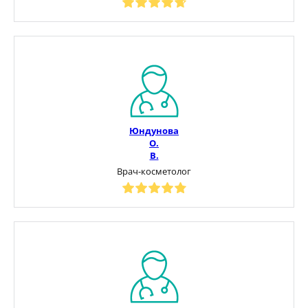
Юндунова
О.
В.
Врач-косметолог