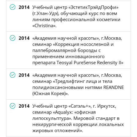
2014
Учебный центр «ЭстетикТрэйдПрофи»
(г.Улан-Удэ), обучающий курс по всем
линиям профессиональной косметики
«Christina».
2014
«Академия научной красоты», г.Москва,
семинар «Коррекция носослезной и
палпебромалярной борозды с
применением инновационного
препарата Teosyal PureSense Redensity II»
2014
«Академия научной красоты», г.Москва,
семинар «Тредлифтинг лица и тела
полидиоксаноновыми нитями REANDNE
(Южная Корея)».
2014
Учебный центр «Сатэль+», г. Иркутск,
семинар «Aqualyx: «офисная
липоскульптура». Мировой стандарт в
нехирургической коррекции локальных
жировых отложений».