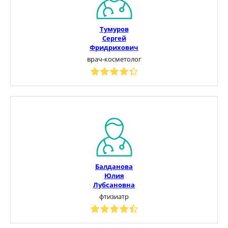
Тумуров
Сергей
Фридрихович
врач-косметолог
Балданова
Юлия
Лубсановна
фтизиатр