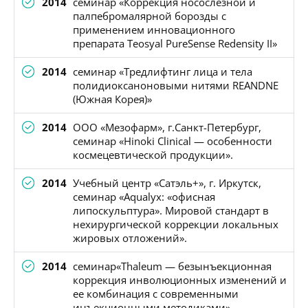
2014
семинар «Коррекция носослезной и
палпебромалярной борозды с
применением инновационного
препарата Teosyal PureSense Redensity II»
2014
семинар «Тредлифтинг лица и тела
полидиоксаноновыми нитями REANDNE
(Южная Корея)»
2014
ООО «Мезофарм», г.Санкт-Петербург,
семинар «Hinoki Clinical — особенности
космецевтической продукции».
2014
Учебный центр «Сатэль+», г. Иркутск,
семинар «Aqualyx: «офисная
липоскульптура». Мировой стандарт в
нехирургической коррекции локальных
жировых отложений».
2014
семинар«Thaleum — безынъекционная
коррекция инволюционных изменений и
ее комбинация с современными
инъекционными методиками»