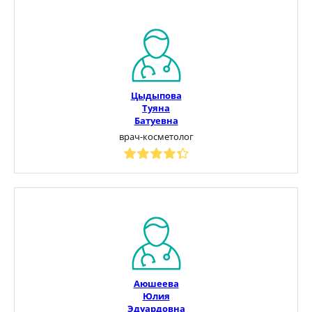
Цыдыпова
Туяна
Батуевна
врач-косметолог
Аюшеева
Юлия
Эдуардовна