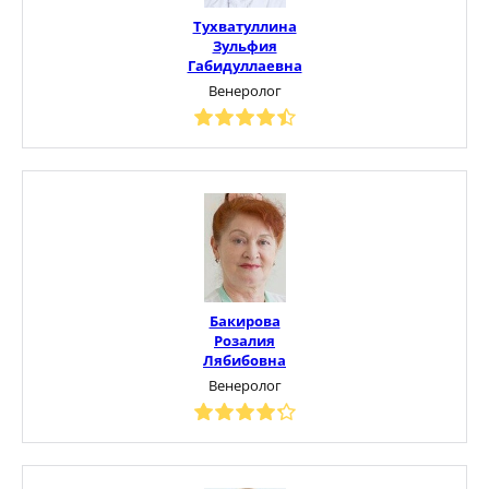
Тухватуллина
Зульфия
Габидуллаевна
Венеролог
Бакирова
Розалия
Лябибовна
Венеролог