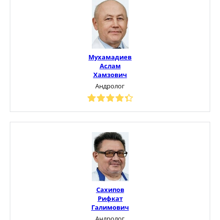
Мухамадиев
Аслам
Хамзович
Андролог
Сахипов
Рифкат
Галимович
Андролог