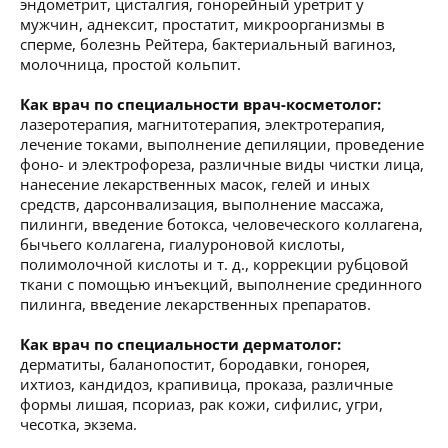
эндометрит, цисталгия, гонорейный уретрит у
мужчин, аднексит, простатит, микроорганизмы в
сперме, болезнь Рейтера, бактериальный вагиноз,
молочница, простой кольпит.
Как врач по специальности врач-косметолог:
лазеротерапия, магнитотерапия, электротерапия,
лечение токами, выполнение депиляции, проведение
фоно- и электрофореза, различные виды чистки лица,
нанесение лекарственных масок, гелей и иных
средств, дарсонвализация, выполнение массажа,
пилинги, введение ботокса, человеческого коллагена,
бычьего коллагена, гиалуроновой кислоты,
полимолочной кислоты и т. д., коррекции рубцовой
ткани с помощью инъекций, выполнение срединного
пилинга, введение лекарственных препаратов.
Как врач по специальности дерматолог:
дерматиты, баланопостит, бородавки, гонорея,
ихтиоз, кандидоз, крапивица, проказа, различные
формы лишая, псориаз, рак кожи, сифилис, угри,
чесотка, экзема.