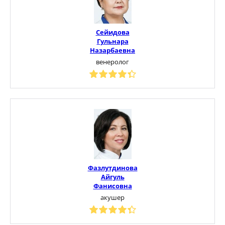
Сейидова
Гульнара
Назарбаевна
венеролог
Фазлутдинова
Айгуль
Фанисовна
акушер