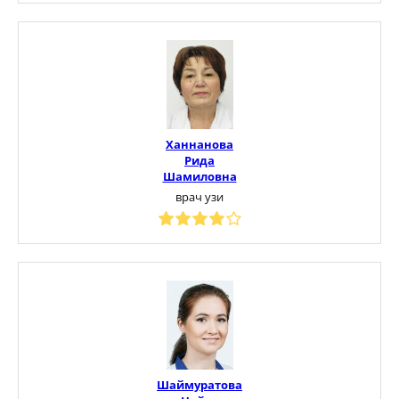
Ханнанова
Рида
Шамиловна
врач узи
Шаймуратова