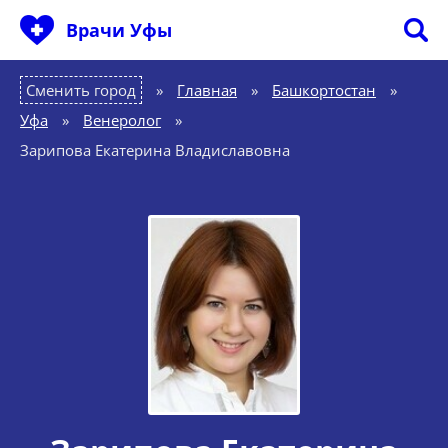
Врачи Уфы
Сменить город
Главная
»
Башкортостан
»
Уфа
»
Венеролог
»
Зарипова Екатерина Владиславовна