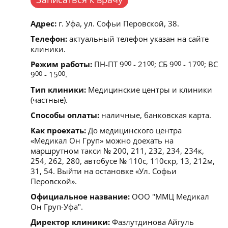
Адрес:
г. Уфа, ул. Софьи Перовской, 38.
Телефон:
актуальный телефон указан на сайте
клиники.
Режим работы:
ПН-ПТ 9
00
- 21
00
; СБ 9
00
- 17
00
; ВС
9
00
- 15
00
.
Тип клиники:
Медицинские центры и клиники
(частные).
Способы оплаты:
наличные, банковская карта.
Как проехать:
До медицинского центра
«Медикал Он Груп» можно доехать на
маршрутном такси № 200, 211, 232, 234, 234к,
254, 262, 280, автобусе № 110c, 110cкр, 13, 212м,
31, 54. Выйти на остановке «Ул. Софьи
Перовской».
Официальное название:
ООО "ММЦ Медикал
Он Груп-Уфа".
Директор клиники:
Фазлутдинова Айгуль