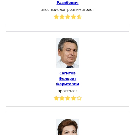
Разябович
анестезиолог-реаниматолог
Сагитов
Фелорет
Фаритович
проктолог