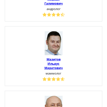
Галимович
андролог
Мазитов
Ильдус
Маратович
маммолог