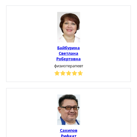
Байбурина
Светлана
Робертовна
физиотерапевт
Сахипов
Рифкат