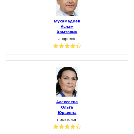
Мухамадиев
Аслам
Хамзович
андролог
Алексеева
Ольга
Юрьевна
проктолог