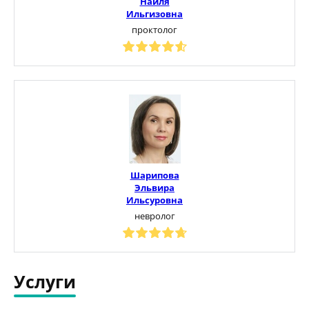
Найля
Ильгизовна
проктолог
Шарипова
Эльвира
Ильсуровна
невролог
Услуги