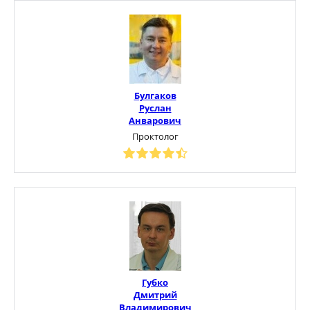
Булгаков
Руслан
Анварович
Проктолог
Губко
Дмитрий
Владимирович