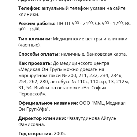
Телефон:
актуальный телефон указан на сайте
клиники.
Режим работы:
ПН-ПТ 9
00
- 21
00
; СБ 9
00
- 17
00
; ВС
9
00
- 15
00
.
Тип клиники:
Медицинские центры и клиники
(частные).
Способы оплаты:
наличные, банковская карта.
Как проехать:
До медицинского центра
«Медикал Он Груп» можно доехать на
маршрутном такси № 200, 211, 232, 234, 234к,
254, 262, 280, автобусе № 110c, 110cкр, 13, 212м,
31, 54. Выйти на остановке «Ул. Софьи
Перовской».
Официальное название:
ООО "ММЦ Медикал
Он Груп-Уфа".
Директор клиники:
Фазлутдинова Айгуль
Фанисовна.
Год открытия:
2005.