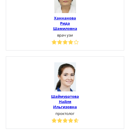
Ханнанова
Рида
Шамиловна
врач узи
Шаймуратова
Найля
Ильгизовна
проктолог