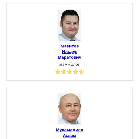
Мазитов
Ильдус
Маратович
маммолог
Мухамадиев
Аслам