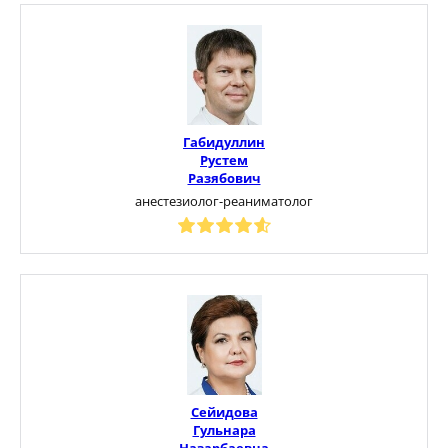
Габидуллин
Рустем
Разябович
анестезиолог-реаниматолог
Сейидова
Гульнара
Назарбаевна