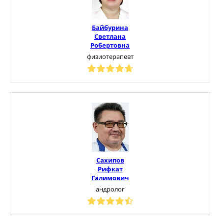
Байбурина
Светлана
Робертовна
физиотерапевт
Сахипов
Рифкат
Галимович
андролог