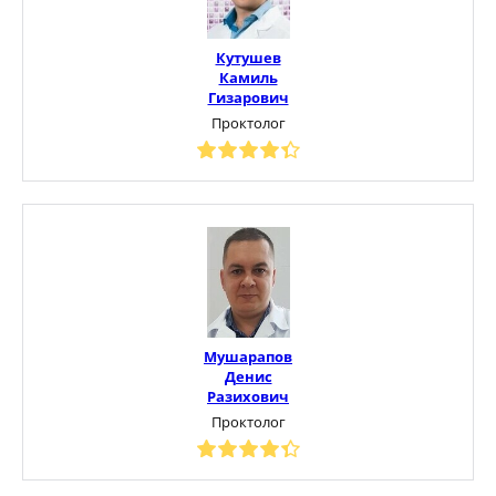
Кутушев
Камиль
Гизарович
Проктолог
Мушарапов
Денис
Разихович
Проктолог