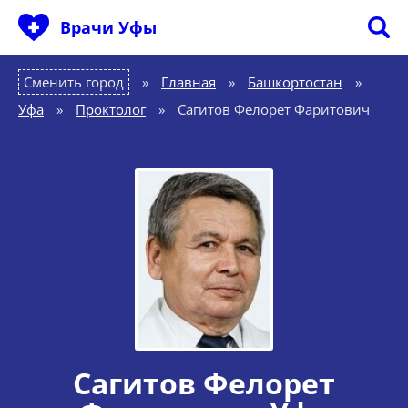
Врачи Уфы
Сменить город
Главная
»
Башкортостан
»
Уфа
»
Проктолог
»
Сагитов Фелорет Фаритович
Сагитов Фелорет