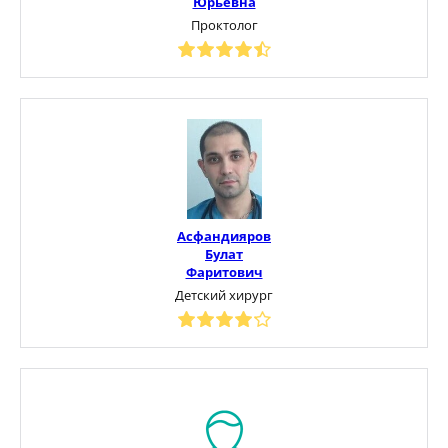
Юрьевна
Проктолог
Асфандияров
Булат
Фаритович
Детский хирург