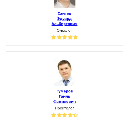
Саитов
Эдуард
Альбертович
Онколог
Гумеров
Гаиль
Фанилевич
Проктолог