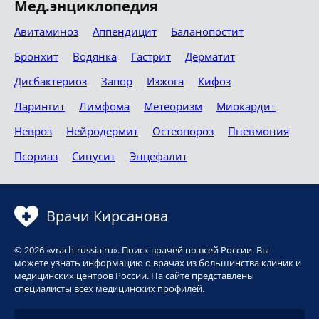
Мед.энциклопедия
Авитаминоз
Аппендицит
Баланопостит
Бронхит
Водянка
Гастрит
Дерматит
Дисбактериоз
Запор
Изжога
Кифоз
Ларингит
Лимфома
Метеоризм
Миокардит
Невроз
Нейродермит
Остеопороз
Пневмония
Псориаз
Синусит
Энцефалит
Врачи Кирсанова
© 2026 «vrach-russia.ru». Поиск врачей по всей России. Вы
можете узнать информацию о врачах из большинства клиник и
медицинских центров России. На сайте представлены
специалисты всех медицинских профилей.