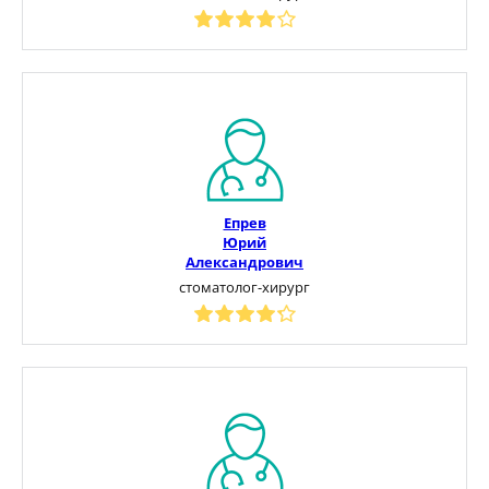
Епрев
Юрий
Александрович
стоматолог-хирург