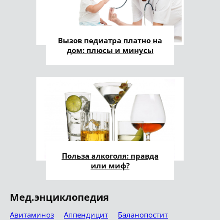
Вызов педиатра платно на
дом: плюсы и минусы
Польза алкоголя: правда
или миф?
Мед.энциклопедия
Авитаминоз
Аппендицит
Баланопостит