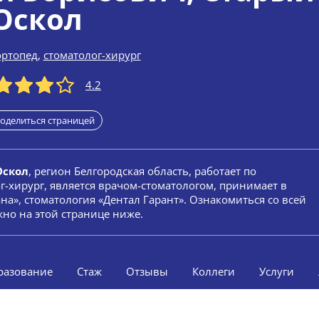
Оскол
ортопед
,
стоматолог-хирург
4.2
оделиться страницей
Оскол
, регион Белгородская область, работает по
г-хирург, является врачом-стоматологом, принимает в
а», стоматология «Дентал Гарант». Ознакомиться со всей
но на этой странице ниже.
разование
Стаж
Отзывы
Коллеги
Услуги