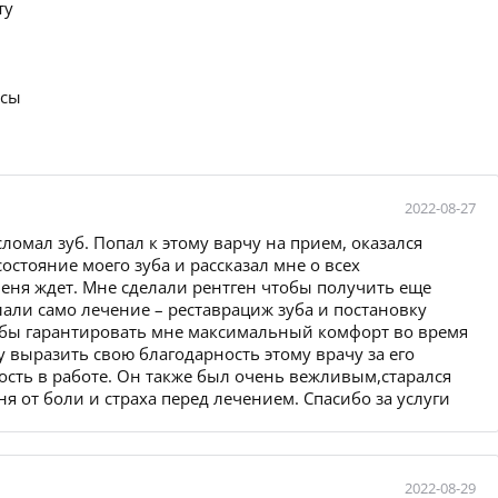
ту
осы
2022-08-27
ломал зуб. Попал к этому варчу на прием, оказался
стояние моего зуба и рассказал мне о всех
еня ждет. Мне сделали рентген чтобы получить еще
лали само лечение – реставрациж зуба и постановку
обы гарантировать мне максимальный комфорт во время
у выразить свою благодарность этому врачу за его
сть в работе. Он также был очень вежливым,старался
я от боли и страха перед лечением. Спасибо за услуги
2022-08-29