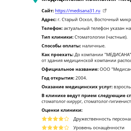
Сайт:
https://medisana31.ru
Адрес:
г. Старый Оскол, Восточный микро
Телефон:
актуальный телефон указан на
Тип клиники:
Стоматологии (частные).
Способы оплаты:
наличные.
Как проехать:
До компании "МЕДИСАНА" 
от здания медицинской компании распол
Официальное название:
ООО "Медисан
Год открытия:
2004.
Оказание медицинских услуг:
взрослы
В клинике ведут прием следующие с
стоматолог-хирург, стоматолог-гигиенист
Оценки клиники:
Дружественность персона
Уровень оснащённости