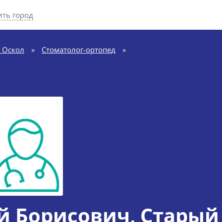
ть город
 Оскол
»
Стоматолог-ортопед
»
й Борисович
, Старый