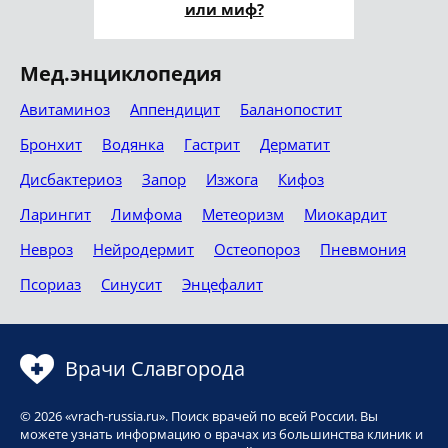
или миф?
Мед.энциклопедия
Авитаминоз
Аппендицит
Баланопостит
Бронхит
Водянка
Гастрит
Дерматит
Дисбактериоз
Запор
Изжога
Кифоз
Ларингит
Лимфома
Метеоризм
Миокардит
Невроз
Нейродермит
Остеопороз
Пневмония
Псориаз
Синусит
Энцефалит
Врачи Славгорода
© 2026 «vrach-russia.ru». Поиск врачей по всей России. Вы
можете узнать информацию о врачах из большинства клиник и