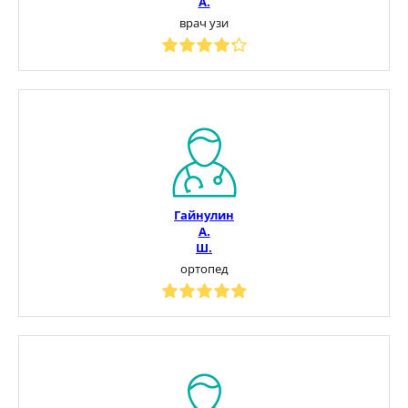
А.
врач узи
Гайнулин
А.
Ш.
ортопед