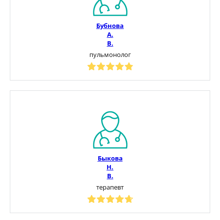
Бубнова
А.
В.
пульмонолог
Быкова
Н.
В.
терапевт