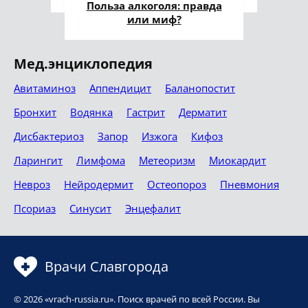
Польза алкоголя: правда
или миф?
Мед.энциклопедия
Авитаминоз
Аппендицит
Баланопостит
Бронхит
Водянка
Гастрит
Дерматит
Дисбактериоз
Запор
Изжога
Кифоз
Ларингит
Лимфома
Метеоризм
Миокардит
Невроз
Нейродермит
Остеопороз
Пневмония
Псориаз
Синусит
Энцефалит
Врачи Славгорода
© 2026 «vrach-russia.ru». Поиск врачей по всей России. Вы