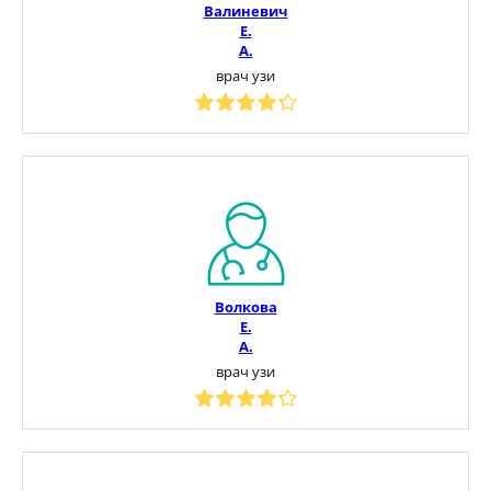
Валиневич
Е.
А.
врач узи
Волкова
Е.
А.
врач узи