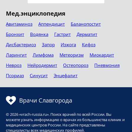
Мед.энциклопедия
Авитаминоз
Аппендицит
Баланопостит
Бронхит
Водянка
Гастрит
Дерматит
Дисбактериоз
Запор
Изжога
Кифоз
Ларингит
Лимфома
Метеоризм
Миокардит
Невроз
Нейродермит
Остеопороз
Пневмония
Псориаз
Синусит
Энцефалит
Врачи Славгорода
© 2026 «vrach-russia.ru». Поиск врачей по всей России. Вы
можете узнать информацию о врачах из большинства клиник и
медицинских центров России. На сайте представлены
специалисты всех медицинских профилей.