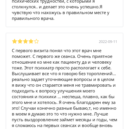
психических трудностей, с которыми я
столкнулся.. и делает это очень успешно.Я
чувствую что нахожусь в правильном месте у
правильного врача.
2022-09-11
С первого визита понял что этот врач мне
поможет. С первого же сеанса. Очень приятное
отношение ко мне как пациенту да и человеку
тоже. Этот психиатр просто распологает к себе.
Выслушивает все что я говорю без тороплений…
реально задает уточняющие вопросы и в целом
я вижу что он старается меня не травмировать и
подходить к вопросу улучшения моего
состояния и психики … неспеша, плавно, как бы
этого мне и хотелось. Я очень благодарен ему за
это! Случаи конечно разные бываю,т, но именно
в моем я думаю это то что нужно мне. Лучше
пусть выздоровление займет месяцы и годы, чем
я сломаюсь на первых сеансах и вообще вновь