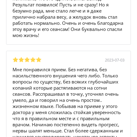
Результат появился! Пусть и не сразу! Но я
безумно рада, мне стало легче и я даже
прилично набрала весу, а желудок вновь стал
работать нормально. Очень и очень благодарна
этоу врачу и его сеансам! Они буквально спасли
мою жизнь!
2023-07-03
Мне понравился прием. Без негатива, без
насильственного внушения чего либо. Только
вопросы по существу, без всяких глубочайших
копаний которые растягиваются на сотни
сеансов. Расспрашивал в точку, уточнял очень
умело, да и говорил на очень простом..
жизненном языке. Побывав на приеме у этого
доктора у меня сложилась стойкая уверенность
что я в правильном месте и с правильным
врачом. Начинаю постепенно видеть прогресс,
нервы шалят меньше. Стал более сдержанным и
научился контролировать некотоыре аспекты