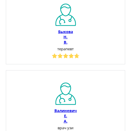
Быкова
Н.
В.
терапевт
Валиневич
Е.
А.
врач узи