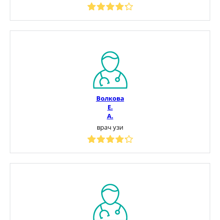
Волкова
Е.
А.
врач узи