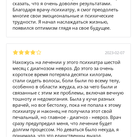
сказать, что я очень доволен результатами.
Благодаря врачу-психиатру, я смог преодолеть
многие свои эмоциональные и психические
трудности. Я начал наслаждаться жизнью,
появился оптимизм глядя на свое будущее.
2023-02-07
Нахожусь на лечении у этого психиатра шестой
месяц с диагнозом невроз. До этого за очень
короткое время потеряла десятки килограм,
стали сидеть волосы, боли были по всему телу,
особенно в области жеудка, из-за чего были и
связанные с этим же проблемы, включая вечную
тошноту и недомогания. Была у кучи разных
врачей, но все бестолку, пока не попала к этому
психиатру и наконец не получила этот свой
печальный, но главное - диагноз - невроз. Врач
сразу предупредил меня, что лечение будет
долгим процессом. Но деваться было некуда, я
понимала, что это единственны выход.