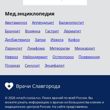
Мед.энциклопедия
Авитаминоз
Аппендицит
Баланопостит
Бронхит
Водянка
Гастрит
Дерматит
Дисбактериоз
Запор
Изжога
Кифоз
Ларингит
Лимфома
Метеоризм
Миокардит
Невроз
Нейродермит
Остеопороз
Пневмония
Псориаз
Синусит
Энцефалит
Врачи Славгорода
© 2026 «vrach-russia.ru». Поиск врачей по всей России. Вы
можете узнать информацию о врачах из большинства клиник и
медицинских центров России. На сайте представлены