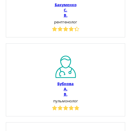
Бакуменко
С.
В.
рентгенолог
Бубнова
А.
В.
пульмонолог