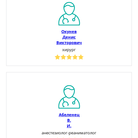
Окунев
Денис
Викторович
хирург
Абеленец
В.
И.
анестезиолог-реаниматолог