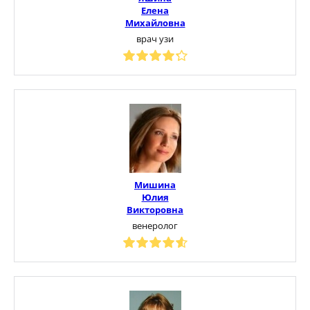
Елена
Михайловна
врач узи
Мишина
Юлия
Викторовна
венеролог