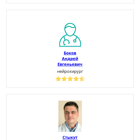
Боков
Андрей
Евгеньевич
нейрохирург
Стыкут