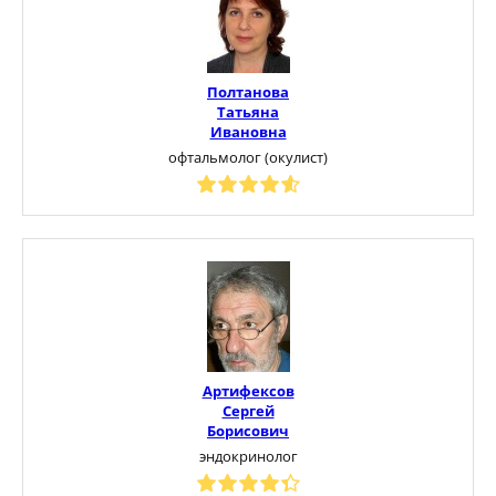
Полтанова
Татьяна
Ивановна
офтальмолог (окулист)
Артифексов
Сергей
Борисович
эндокринолог