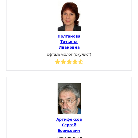
Полтанова
Татьяна
Ивановна
офтальмолог (окулист)
Артифексов
Сергей
Борисович
эндокринолог