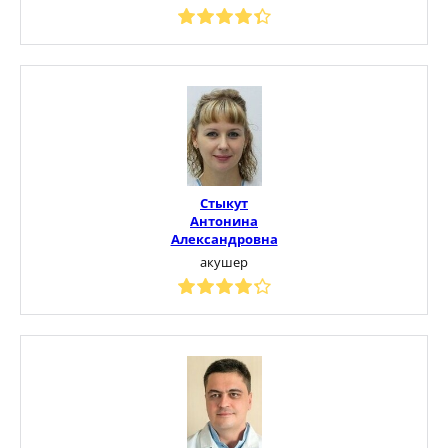
Стыкут
Антонина
Александровна
акушер