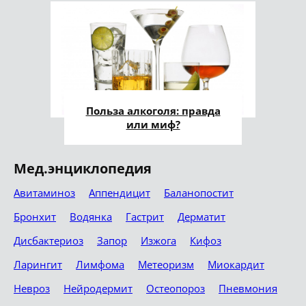
Польза алкоголя: правда
или миф?
Мед.энциклопедия
Авитаминоз
Аппендицит
Баланопостит
Бронхит
Водянка
Гастрит
Дерматит
Дисбактериоз
Запор
Изжога
Кифоз
Ларингит
Лимфома
Метеоризм
Миокардит
Невроз
Нейродермит
Остеопороз
Пневмония