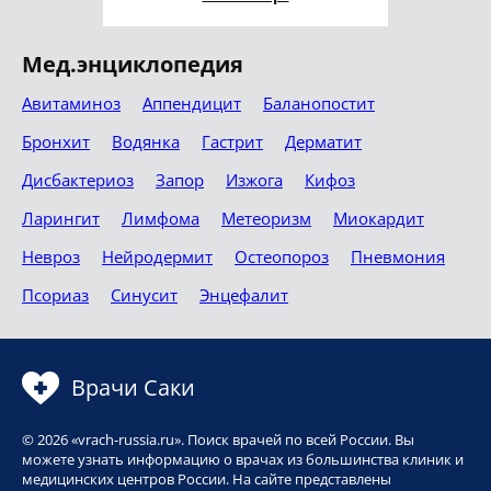
Мед.энциклопедия
Авитаминоз
Аппендицит
Баланопостит
Бронхит
Водянка
Гастрит
Дерматит
Дисбактериоз
Запор
Изжога
Кифоз
Ларингит
Лимфома
Метеоризм
Миокардит
Невроз
Нейродермит
Остеопороз
Пневмония
Псориаз
Синусит
Энцефалит
Врачи Саки
© 2026 «vrach-russia.ru». Поиск врачей по всей России. Вы
можете узнать информацию о врачах из большинства клиник и
медицинских центров России. На сайте представлены