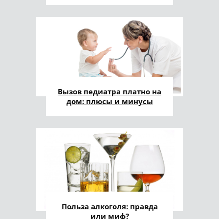
Вызов педиатра платно на
дом: плюсы и минусы
Польза алкоголя: правда
или миф?