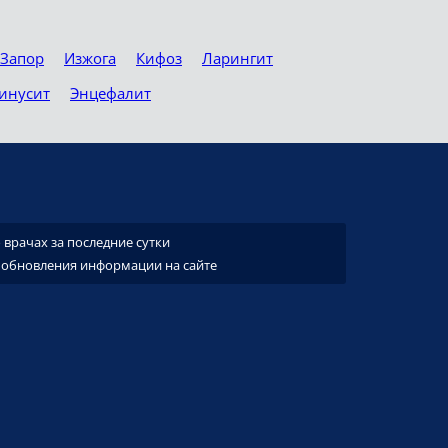
Запор
Изжога
Кифоз
Ларингит
инусит
Энцефалит
врачах за последние сутки
 обновления информации на сайте