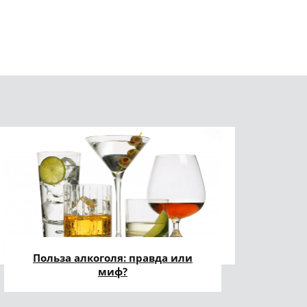
Польза алкоголя: правда или
миф?