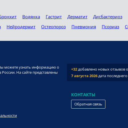
Бронхит
Водянка
Гастрит
Дерматит
Дисбактериоз
з
Нейродермит
Остеопороз
Пневмония
Псориаз
С
и. Вы можете узнать информацию о
+32
добавлено новых отзывов о 
 России. На сайте представлены
7 августа 2026
дата последнего
КОНТАКТЫ
Обратная связь
иальности