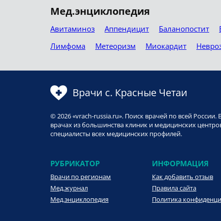
Мед.энциклопедия
Авитаминоз
Аппендицит
Баланопостит
Лимфома
Метеоризм
Миокардит
Невро
Врачи с. Красные Четаи
© 2026 «vrach-russia.ru». Поиск врачей по всей Росси
врачах из большинства клиник и медицинских центров
специалисты всех медицинских профилей.
РУБРИКАТОР
ИНФОРМАЦИЯ
Врачи по регионам
Как добавить отзыв
Мед.журнал
Правила сайта
Мед.энциклопедия
Политика конфиденц