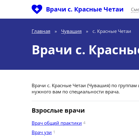
Врачи с. Красные Четаи
Сме
Главная
»
Чувашия
»
с. Красные Четаи
Врачи с. Красны
Врачи с. Красные Четаи (Чувашия) по группам
нужного вам по специальности врача.
Взрослые врачи
Врач общей практики
4
Врач узи
1