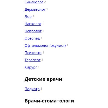
Гинеколог
2
Дерматолог
1
Лор
1
Нарколог
1
Невролог
2
Ортопед
1
Офтальмолог (окулист)
1
Психиатр
1
Терапевт
3
Хирург
1
Детские врачи
Педиатр
3
Врачи-стоматологи