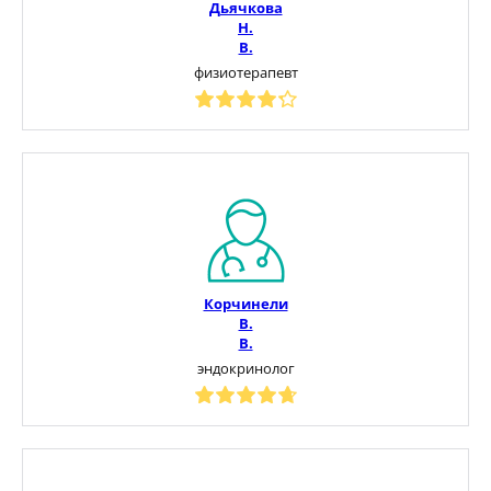
Дьячкова
Н.
В.
физиотерапевт
Корчинели
В.
В.
эндокринолог