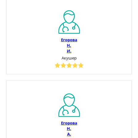
Егорова
Н.
И.
Акушер
Егорова
Н.
А.