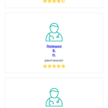
Полешко
В.
Н.
рентгенолог