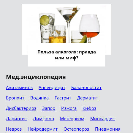
Польза алкоголя: правда
или миф?
Мед.энциклопедия
Авитаминоз
Аппендицит
Баланопостит
Бронхит
Водянка
Гастрит
Дерматит
Дисбактериоз
Запор
Изжога
Кифоз
Ларингит
Лимфома
Метеоризм
Миокардит
Невроз
Нейродермит
Остеопороз
Пневмония