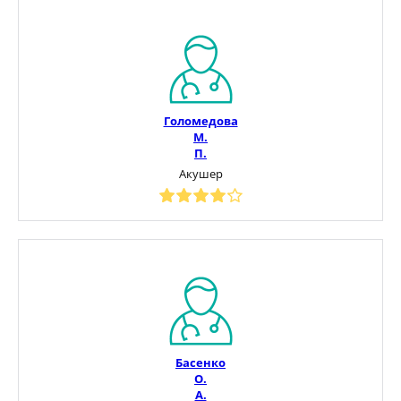
Голомедова
М.
П.
Акушер
Басенко
О.
А.