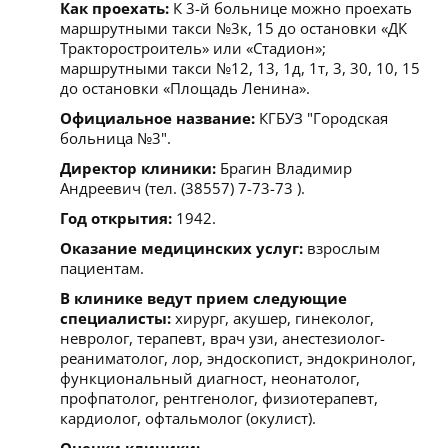
Как проехать:
К 3-й больнице можно проехать
маршрутными такси №3к, 15 до остановки «ДК
Тракторостроитель» или «Стадион»;
маршрутными такси №12, 13, 1д, 1т, 3, 30, 10, 15
до остановки «Площадь Ленина».
Официальное название:
КГБУЗ "Городская
больница №3".
Директор клиники:
Брагин Владимир
Андреевич (тел. (38557) 7-73-73 ).
Год открытия:
1942.
Оказание медицинских услуг:
взрослым
пациентам.
В клинике ведут прием следующие
специалисты:
хирург, акушер, гинеколог,
невролог, терапевт, врач узи, анестезиолог-
реаниматолог, лор, эндоскопист, эндокринолог,
функциональный диагност, неонатолог,
профпатолог, рентгенолог, физиотерапевт,
кардиолог, офтальмолог (окулист).
Оценки клиники: