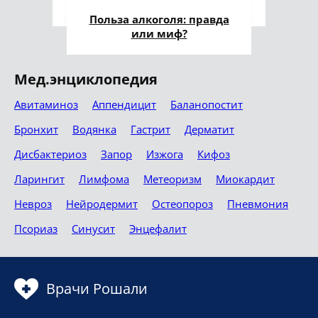
Польза алкоголя: правда
или миф?
Мед.энциклопедия
Авитаминоз
Аппендицит
Баланопостит
Бронхит
Водянка
Гастрит
Дерматит
Дисбактериоз
Запор
Изжога
Кифоз
Ларингит
Лимфома
Метеоризм
Миокардит
Невроз
Нейродермит
Остеопороз
Пневмония
Псориаз
Синусит
Энцефалит
Врачи Рошали