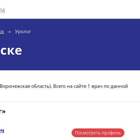
од
ск
»
Уролог
вске
Воронежская область). Всего на сайте 1 врач по данной
г»
ич
Посмотреть профиль