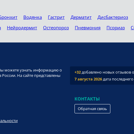
Бронхит
Водянка
Гастрит
Дерматит
Дисбактериоз
з
Нейродермит
Остеопороз
Пневмония
Псориаз
С
и. Вы можете узнать информацию о
+32
добавлено новых отзывов о 
 России. На сайте представлены
7 августа 2026
дата последнего
КОНТАКТЫ
Обратная связь
иальности