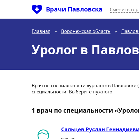
Врачи Павловска
Сменить гор
Главная
»
Воронежская область
»
Павлов
Уролог в Павло
Врач по специальности «уролог» в Павловске (
специальности. Выберите нужного.
1 врач по специальности «Уроло
Сальцев Руслан Геннадиев
уролог