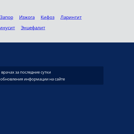
Запор
Изжога
Кифоз
Ларингит
инусит
Энцефалит
врачах за последние сутки
 обновления информации на сайте