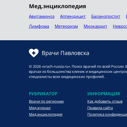
Мед.энциклопедия
Авитаминоз
Аппендицит
Баланопостит
Лимфома
Метеоризм
Миокардит
Невро
Врачи Павловска
© 2026 «vrach-russia.ru». Поиск врачей по всей Росси
врачах из большинства клиник и медицинских центров
специалисты всех медицинских профилей.
РУБРИКАТОР
ИНФОРМАЦИЯ
Врачи по регионам
Как добавить отзыв
Мед.журнал
Правила сайта
Мед.энциклопедия
Политика конфиденц