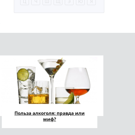
Ц
Ч
Ш
Щ
Э
Ю
Я
Польза алкоголя: правда или
миф?