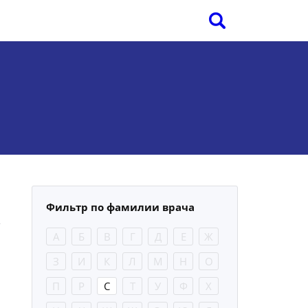
Фильтр по фамилии врача
А
Б
В
Г
Д
Е
Ж
З
И
К
Л
М
Н
О
П
Р
С
Т
У
Ф
Х