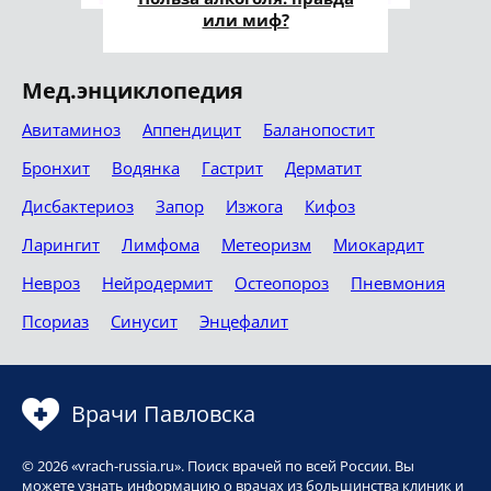
или миф?
Мед.энциклопедия
Авитаминоз
Аппендицит
Баланопостит
Бронхит
Водянка
Гастрит
Дерматит
Дисбактериоз
Запор
Изжога
Кифоз
Ларингит
Лимфома
Метеоризм
Миокардит
Невроз
Нейродермит
Остеопороз
Пневмония
Псориаз
Синусит
Энцефалит
Врачи Павловска
© 2026 «vrach-russia.ru». Поиск врачей по всей России. Вы
можете узнать информацию о врачах из большинства клиник и