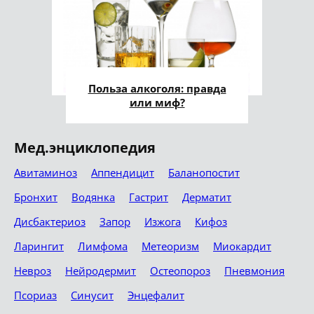
Польза алкоголя: правда
или миф?
Мед.энциклопедия
Авитаминоз
Аппендицит
Баланопостит
Бронхит
Водянка
Гастрит
Дерматит
Дисбактериоз
Запор
Изжога
Кифоз
Ларингит
Лимфома
Метеоризм
Миокардит
Невроз
Нейродермит
Остеопороз
Пневмония
Псориаз
Синусит
Энцефалит