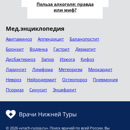
Польза алкоголя: правда
или миф?
Мед.энциклопедия
Авитаминоз
Аппендицит
Баланопостит
Бронхит
Водянка
Гастрит
Дерматит
Дисбактериоз
Запор
Изжога
Кифоз
Ларингит
Лимфома
Метеоризм
Миокардит
Невроз
Нейродермит
Остеопороз
Пневмония
Псориаз
Синусит
Энцефалит
Врачи Нижней Туры
© 2026 «vrach-russia.ru». Поиск врачей по всей России. Вы