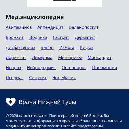
Мед.энциклопедия
Авитаминоз
Аппендицит
Баланопостит
Бронхит
Водянка
Гастрит
Дерматит
Дисбактериоз
Запор
Изжога
Кифоз
Ларингит
Лимфома
Метеоризм
Миокардит
Невроз
Нейродермит
Остеопороз
Пневмония
Псориаз
Синусит
Энцефалит
Врачи Нижней Туры
© 2026 «vrach-russia.ru». Поиск врачей по всей России. Вы
можете узнать информацию о врачах из большинства клиник и
медицинских центров России. На сайте представлены