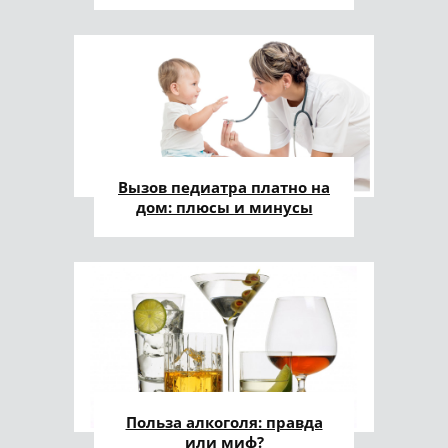
Вызов педиатра платно на
дом: плюсы и минусы
Польза алкоголя: правда
или миф?