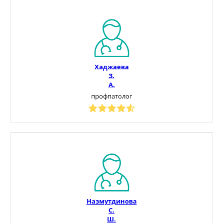
Хаджаева
З.
А.
профпатолог
Назмутдинова
С.
Ш.