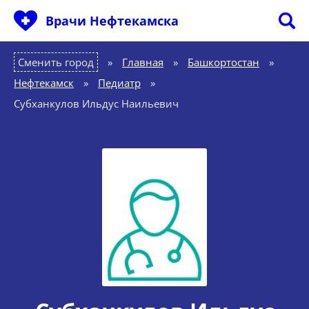
Врачи Нефтекамска
Сменить город
Главная
»
Башкортостан
»
Нефтекамск
»
Педиатр
»
Субханкулов Ильдус Наильевич