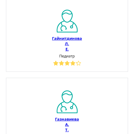
Гайнитдинова
Л.
Е.
Педиатр
Газнавиева
А.
Т.