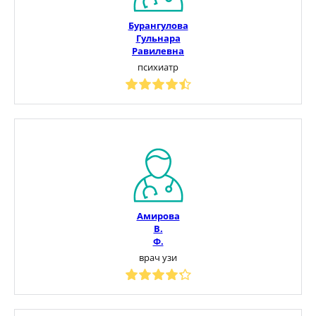
Бурангулова
Гульнара
Равилевна
психиатр
Амирова
В.
Ф.
врач узи