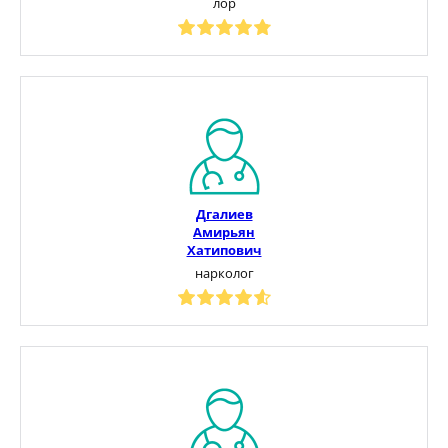
лор
Дгалиев
Амирьян
Хатипович
нарколог