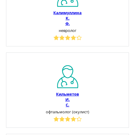
Калимуллина
К.
Ф.
невролог
Кильметов
И.
С.
офтальмолог (окулист)