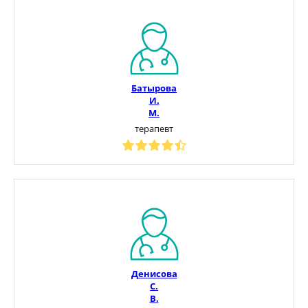
Батырова
И.
М.
терапевт
Денисова
С.
В.