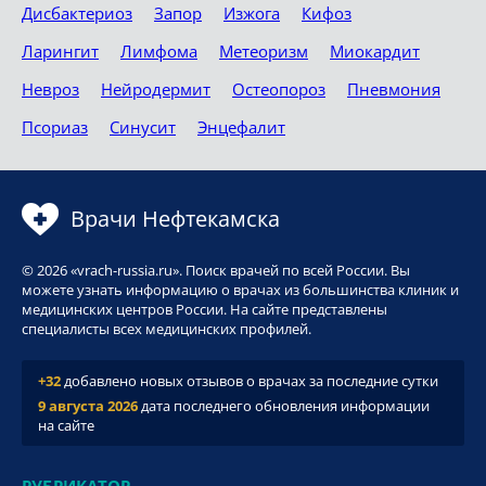
Дисбактериоз
Запор
Изжога
Кифоз
Ларингит
Лимфома
Метеоризм
Миокардит
Невроз
Нейродермит
Остеопороз
Пневмония
Псориаз
Синусит
Энцефалит
Врачи Нефтекамска
© 2026 «vrach-russia.ru». Поиск врачей по всей России. Вы
можете узнать информацию о врачах из большинства клиник и
медицинских центров России. На сайте представлены
специалисты всех медицинских профилей.
+32
добавлено новых отзывов о врачах за последние сутки
9 августа 2026
дата последнего обновления информации
на сайте
РУБРИКАТОР