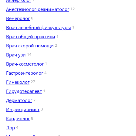
Аллерголог
Анестезиолог-реаниматолог
12
Венеролог
6
Врач лечебной физкультуры
1
Врач общей практики
1
Врач скорой помощи
2
Врач узи
14
Врач-косметолог
1
Гастроэнтеролог
4
Гинеколог
27
Гирудотерапевт
1
Дерматолог
7
Инфекционист
3
Кардиолог
8
Лор
4