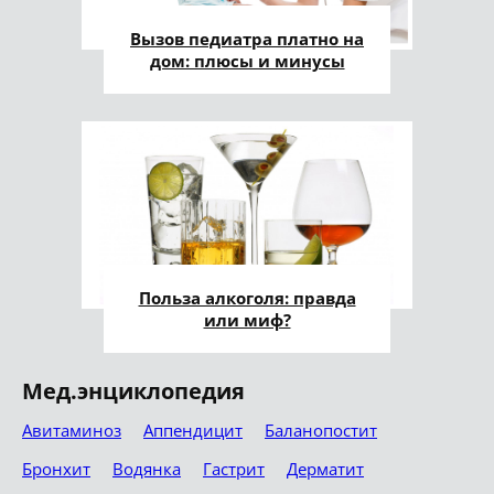
Вызов педиатра платно на
дом: плюсы и минусы
Польза алкоголя: правда
или миф?
Мед.энциклопедия
Авитаминоз
Аппендицит
Баланопостит
Бронхит
Водянка
Гастрит
Дерматит