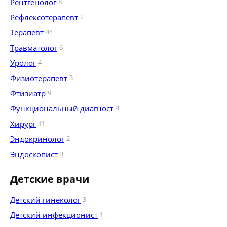
Рентгенолог
8
Рефлексотерапевт
2
Терапевт
44
Травматолог
6
Уролог
4
Физиотерапевт
3
Фтизиатр
9
Функциональный диагност
4
Хирург
11
Эндокринолог
2
Эндоскопист
3
Детские врачи
Детский гинеколог
3
Детский инфекционист
1