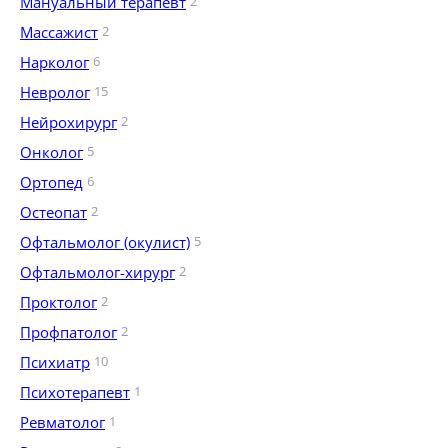
Мануальный терапевт
2
Массажист
2
Нарколог
6
Невролог
15
Нейрохирург
2
Онколог
5
Ортопед
6
Остеопат
2
Офтальмолог (окулист)
5
Офтальмолог-хирург
2
Проктолог
2
Профпатолог
2
Психиатр
10
Психотерапевт
1
Ревматолог
1